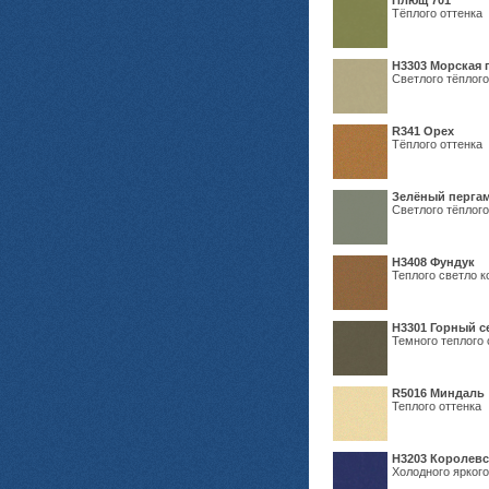
Плющ 701
Тёплого оттенка
H3303 Морская 
Светлого тёплого
R341 Орех
Тёплого оттенка
Зелёный пергам
Светлого тёплого
Н3408 Фундук
Теплого светло к
Н3301 Горный 
Темного теплого 
R5016 Миндаль
Теплого оттенка
Н3203 Королевс
Холодного яркого