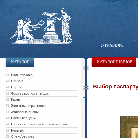
КАТАЛОГ
КАТАЛОГ ГРАВЮР
Виды городов
Пейзаж
Выбор паспарту 
Портрет
Формы, костюмы, моды
Карты
Животные и растения
Жанровые сцены
Военные сцены
Гравюры с живописных оригиналов
Религия
Chef-d'oeuvres