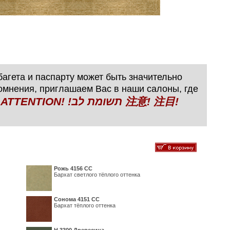
агета и паспарту может быть значительно
сомнения, приглашаем Вас в наши салоны, где
N! !תשומת לב 注意! 注目!
Рожь 4156 СС
Бархат светлого тёплого оттенка
Сонома 4151 СС
Бархат тёплого оттенка