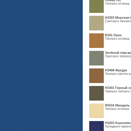
Плющ 701
Тёплого оттенка
H3303 Морская 
Светлого тёплого
R341 Орех
Тёплого оттенка
Зелёный пергам
Светлого тёплого
Н3408 Фундук
Теплого светло к
Н3301 Горный 
Темного теплого 
R5016 Миндаль
Теплого оттенка
Н3203 Королевс
Холодного яркого