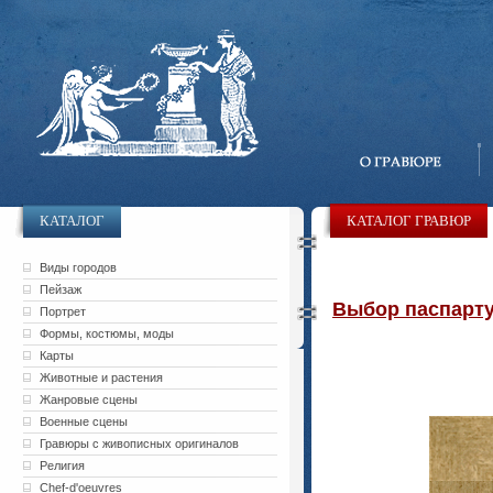
КАТАЛОГ
КАТАЛОГ ГРАВЮР
Виды городов
Пейзаж
Выбор паспарту 
Портрет
Формы, костюмы, моды
Карты
Животные и растения
Жанровые сцены
Военные сцены
Гравюры с живописных оригиналов
Религия
Chef-d'oeuvres