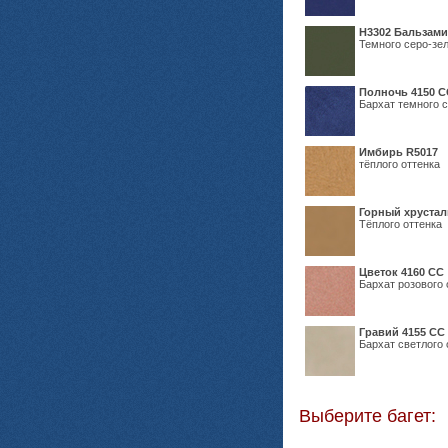
Н3302 Бальзам
Темного серо-зел
Полночь 4150 С
Бархат темного с
Имбирь R5017
тёплого оттенка
Горный хрустал
Тёплого оттенка
Цветок 4160 СС
Бархат розового 
Гравий 4155 СС
Бархат светлого 
Выберите багет: