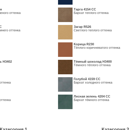
ин
Тарга 4154 СС
еного оттенка
Бархат теплого оттенка
С
Загар R526
инего оттенка
Светлого теплого оттенка
Корица R230
Тёплого коричневатого оттенка
ь H3402
Тёмный шоколад H3400
Тёмного тёплого оттенка
Голубой 4159 СС
оттенка
Бархат холодного оттенка
Лесная зелень 4204 СС
оттенка
Бархат тёмного оттенка
Категория 1
Категория 2