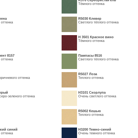
R376 Серебристая ель
Тёмного оттенка
пена
R5030 Клевер
 оттенка
Светлого тёплого оттенка
Н 3501 Красное вино
Тёмного оттенка
ент 8157
Пампасы 8516
 оттенка
Светлого тёплого оттенка
R5027 Лоза
оричневого оттенка
Теплого оттенка
серый
Н3101 Скорлупа
серо-зеленого оттенка
Очень светлого оттенка
R5002 Кешью
Теплого оттенка
кий синий
Н3200 Темно-синий
 оттенка
Очень темного оттенка