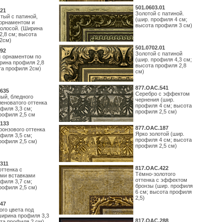
501.0603.01
21
Золотой с патиной.
тый с патиной,
(шир. профиля 4 см;
орнаментом и
высота профиля 3 см)
полосой. (Ширина
2,8 см; высота
2см)
501.0702.01
92
Золотой с патиной
с орнаментом по
(шир. профиля 4,3 см;
рина профиля 2,8
высота профиля 2,8
та профиля 2см)
см)
877.ОАС.541
635
Серебро с эффектом
ый, бледного
чернения (шир.
леноватого оттенка
профиля 4 см; высота
филя 3,3 см;
профиля 2,5 см)
рофиля 2,5 см
133
877.ОАС.187
ронзового оттенка
Ярко золотой (шир.
филя 3,5 см;
профиля 4 см; высота
рофиля 2,5 см)
профиля 2,5 см)
311
817.ОАС.422
оттенка с
Тёмно-золотого
ми вставками
оттенка с эффектом
филя 3,7 см;
бронзы (шир. профиля
рофиля 2,5 см)
6 см; высота профиля
2,5)
47
ого цвета под
ширина профиля 3,3
817.ОАС.288
ота профиля 2 см)