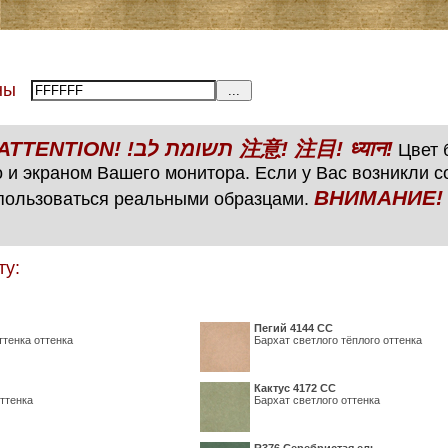
тены
ВНИМАНИЕ! ATTENTION! !תשומת לב 注意! 注目! ध्यान!
Цвет б
 и экраном Вашего монитора. Если у Вас возникли 
ВНИМАНИЕ! ATTENTIO
пользоваться реальными образцами.
ту:
Пегий 4144 СС
ттенка оттенка
Бархат светлого тёплого оттенка
Кактус 4172 СС
ттенка
Бархат светлого оттенка