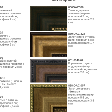
86
806OAC386
ричневый с
Темное дерево с
ванным золотом
золотом (ширина
профиля 4 см;
профиля 4,5 см;
рофиля 2 см)
высота профиля 2,5
см)
10
830.ОАС.422
дерево с
Золотистого оттенка
ванным золотом
(шир. профиля 5 см;
профиля 4 см ;
высота профиля 1,7
рофиля 2 см)
см)
00
601.0140.02
ый с золотой
Коричневого цвета
(Ширина профиля 3
под дерево (шир.
та профиля 2 см)
профиля 4 см; высота
профиля 2,8 см)
0216
 патиной (Ширина
3 см; высота
838.ОАС.007
1,7 см)
Золотого цвета с
тёмными
вкраплениями (шир.
21
профиля 5,5 см;
тый с патиной
высота профиля 3,8
профиля 3 см;
см)
рофиля 2,5 см)