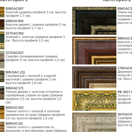
828OAC007
896OAC3
Золотой (ширина профиля 2 см; высота
Темно-ко
профиля 1,7 см)
патиниро
(ширина 
828OAC842
высота п
Красное дерево ( ширина профиля 2 см;
высота профиля 1,7 см )
317OAC002
зеленый с золотом (Ширина профиля 3
896OAC3
см ; Высота профиля 1,5 см)
Красное 
патиниро
(ширина 
высота п
317OAC027
Серебро патинированное (ширина
профиля 3 см; высота профиля 1,5 см)
176OAC6
Деревянн
809.ОАС.211
полосой 
Серебряный с патиной и узорной
см; Высо
насечкой ( ширина профиля 2 см;
высота профиля 1,8 см)
805OAC171
Темное дерево с золотым оттенком и
PB 3017-
серебряным узором по краю (Ширина
Золото с
профиля 2,5 см; высота профиля 1,5
профиля 
см)
профиля 
805OAC422
Темное золото с патиной и золотым
307OAC0
орнаментом по краю (Ширина профиля
Серебрис
2,5 см; высота профиля 1,5 см)
(Ширина 
809OAC111
высота п
Темное золото с орнаментом по
внешнему и внутреннему краю (Ширина