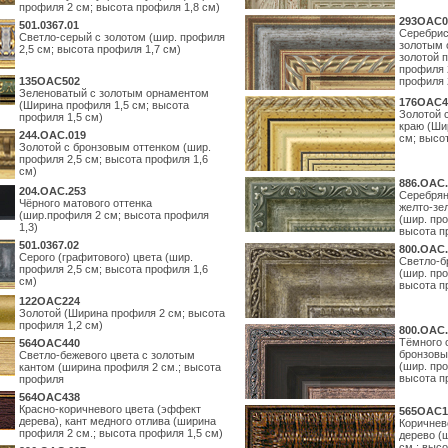
профиля 2 см; высота профиля 1,8 см)
293OAC0
501.0367.01
Серебрис
Светло-серый с золотом (шир. профиля
золотым 
2,5 см; высота профиля 1,7 см)
золотой 
профиля 
135OAC502
профиля 
Зеленоватый с золотым орнаментом
176OAC4
(Ширина профиля 1,5 см; высота
Золотой 
профиля 1,5 см)
краю (Ши
244.ОАС.019
см; высо
Золотой с бронзовым оттенком (шир.
профиля 2,5 см; высота профиля 1,6
см)
886.ОАС.
204.OAC.253
Серебрян
Чёрного матового оттенка
желто-зе
(шир.профиля 2 см; высота профиля
(шир. про
1,3)
высота п
501.0367.02
800.ОАС.
Серого (графитового) цвета (шир.
Светло-б
профиля 2,5 см; высота профиля 1,6
(шир. про
см)
высота п
122OAC224
Золотой (Ширина профиля 2 см; высота
профиля 1,2 см)
800.ОАС.
Тёмного 
564ОАС440
бронзовы
Светло-бежевого цвета с золотым
(шир. про
кантом (ширина профиля 2 см.; высота
высота п
профиля
564ОАС438
Красно-коричневого цвета (эффект
565ОАС1
дерева), кант медного отлива (ширина
Коричнев
профиля 2 см.; высота профиля 1,5 см)
дерево (
см.; выс