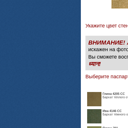
Укажите цвет с
искажен на фото
Вы сможете вос
ध्यान!
Выберите паспар
Глина 4205 СС
Бархат тёплого о
Ива 4146 СС
Бархат тёмного о