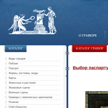
КАТАЛОГ
КАТАЛОГ ГРАВЮР
Виды городов
Пейзаж
Выбор паспарту 
Портрет
Формы, костюмы, моды
Карты
Животные и растения
Жанровые сцены
Военные сцены
Гравюры с живописных оригиналов
Религия
Chef-d'oeuvres