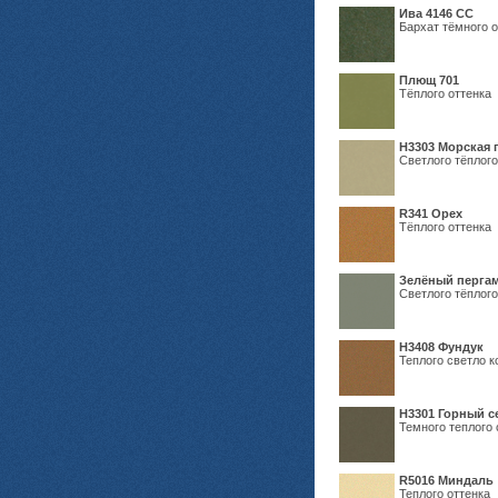
Ива 4146 СС
Бархат тёмного о
Плющ 701
Тёплого оттенка
H3303 Морская 
Светлого тёплого
R341 Орех
Тёплого оттенка
Зелёный пергам
Светлого тёплого
Н3408 Фундук
Теплого светло к
Н3301 Горный 
Темного теплого 
R5016 Миндаль
Теплого оттенка