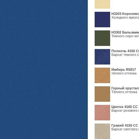
Н3203 Королевс
Холодного яркого
Н3302 Бальзам
Темного серо-зел
Полночь 4150 С
Бархат темного с
Имбирь R5017
тёплого оттенка
Горный хрустал
Тёплого оттенка
Цветок 4160 СС
Бархат розового 
Гравий 4155 СС
Бархат светлого 