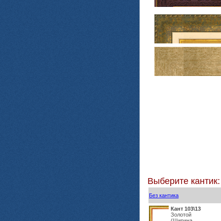
Выберите кантик:
Без кантика
Кант 103\13
Золотой
(Ширина