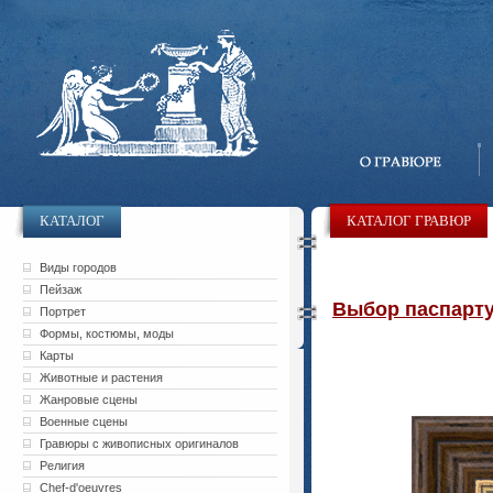
КАТАЛОГ
КАТАЛОГ ГРАВЮР
Виды городов
Пейзаж
Выбор паспарту 
Портрет
Формы, костюмы, моды
Карты
Животные и растения
Жанровые сцены
Военные сцены
Гравюры с живописных оригиналов
Религия
Chef-d'oeuvres