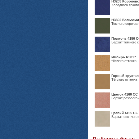
Н3203 Королевс
Холодного яркого
Н3302 Бальзам
Темного серо-зел
Полночь 4150 С
Бархат темного с
Имбирь R5017
тёплого оттенка
Горный хрустал
Тёплого оттенка
Цветок 4160 СС
Бархат розового 
Гравий 4155 СС
Бархат светлого 