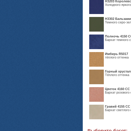
Н3203 Королевс
Холодного яркого
Н3302 Бальзам
Темного серо-зел
Полночь 4150 С
Бархат темного с
Имбирь R5017
тёплого оттенка
Горный хрустал
Тёплого оттенка
Цветок 4160 СС
Бархат розового 
Гравий 4155 СС
Бархат светлого 