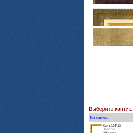
Выберите кантик:
Без кантика
Кант 103\13
Золотой
(Ширина