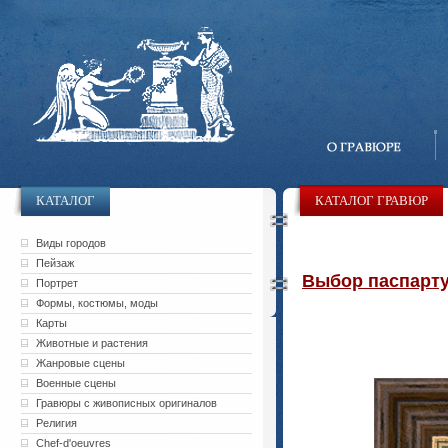
КАТАЛОГ
КАТАЛОГ ГРАВЮР
Виды городов
Пейзаж
Выбор паспарту 
Портрет
Формы, костюмы, моды
Карты
Животные и растения
Жанровые сцены
Военные сцены
Гравюры с живописных оригиналов
Религия
Chef-d'oeuvres