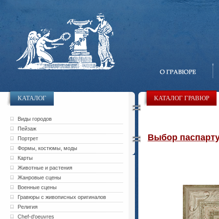
КАТАЛОГ
КАТАЛОГ ГРАВЮР
Виды городов
Пейзаж
Выбор паспарту 
Портрет
Формы, костюмы, моды
Карты
Животные и растения
Жанровые сцены
Военные сцены
Гравюры с живописных оригиналов
Религия
Chef-d'oeuvres