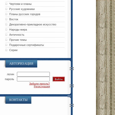
Чертежи и планы
Русские художники
Планы русских городов
Восток
Декоративно-прикладное искусство
Народы мира
Античность
Прочие темы
Подарочные сертификаты
Серии
АВТОРИЗАЦИЯ
логин
пароль
Забыли пароль?
Регистрация
КОНТАКТЫ