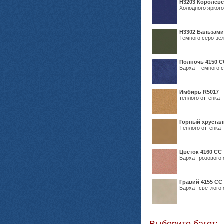
Н3203 Королевс
Холодного яркого
Н3302 Бальзам
Темного серо-зел
Полночь 4150 С
Бархат темного с
Имбирь R5017
тёплого оттенка
Горный хрустал
Тёплого оттенка
Цветок 4160 СС
Бархат розового 
Гравий 4155 СС
Бархат светлого 