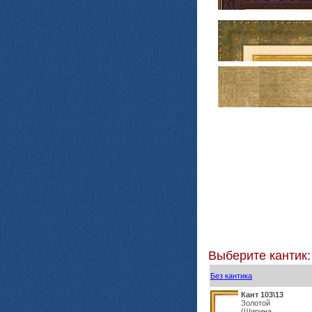
Выберите кантик:
Без кантика
Кант 103\13
Золотой
(Ширина