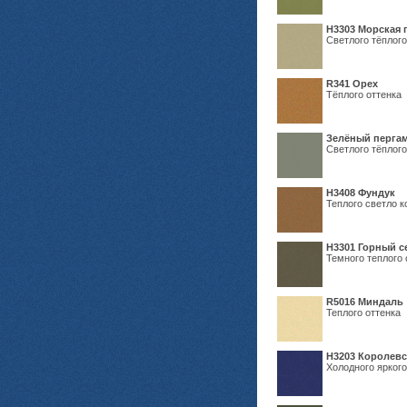
H3303 Морская 
Светлого тёплого
R341 Орех
Тёплого оттенка
Зелёный пергам
Светлого тёплого
Н3408 Фундук
Теплого светло к
Н3301 Горный 
Темного теплого 
R5016 Миндаль
Теплого оттенка
Н3203 Королевс
Холодного яркого