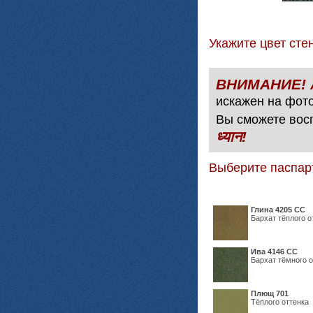
Укажите цвет с
искажен на фото
Вы сможете вос
ध्यान!
Выберите паспар
Глина 4205 СС
Бархат тёплого о
Ива 4146 СС
Бархат тёмного о
Плющ 701
Тёплого оттенка