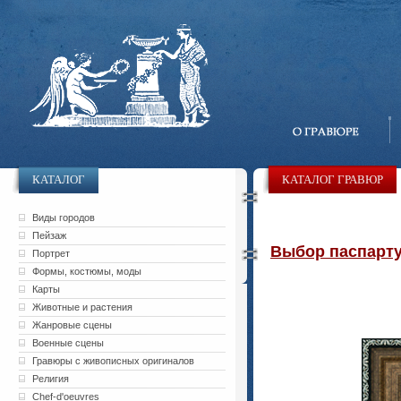
КАТАЛОГ
КАТАЛОГ ГРАВЮР
Виды городов
Пейзаж
Выбор паспарту 
Портрет
Формы, костюмы, моды
Карты
Животные и растения
Жанровые сцены
Военные сцены
Гравюры с живописных оригиналов
Религия
Chef-d'oeuvres