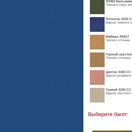
Н3302 Бальзам
Темного серо-зел
Полночь 4150 С
Бархат темного с
Имбирь R5017
тёплого оттенка
Горный хрустал
Тёплого оттенка
Цветок 4160 СС
Бархат розового 
Гравий 4155 СС
Бархат светлого 
Выберите багет: