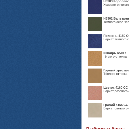
Н3203 Королевс
Холодного яркого
Н3302 Бальзам
Темного серо-зел
Полночь 4150 С
Бархат темного с
Имбирь R5017
тёплого оттенка
Горный хрустал
Тёплого оттенка
Цветок 4160 СС
Бархат розового 
Гравий 4155 СС
Бархат светлого 