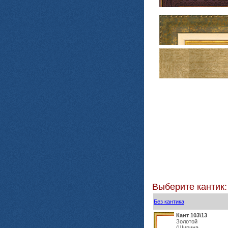
Выберите кантик:
Без кантика
Кант 103\13
Золотой
(Ширина