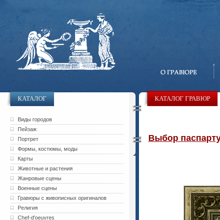
КАТАЛОГ
КАТАЛОГ ГРАВЮР
Виды городов
Пейзаж
Выбор паспарту 
Портрет
Формы, костюмы, моды
Карты
Животные и растения
Жанровые сцены
Военные сцены
Гравюры с живописных оригиналов
Религия
Chef-d'oeuvres