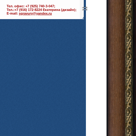
Тел. офис: +7 (925) 740-3-047;
Тел.:+7 (916) 172-8224 Екатерина (дизайн);
E-mail:
sgravury@yandex.ru