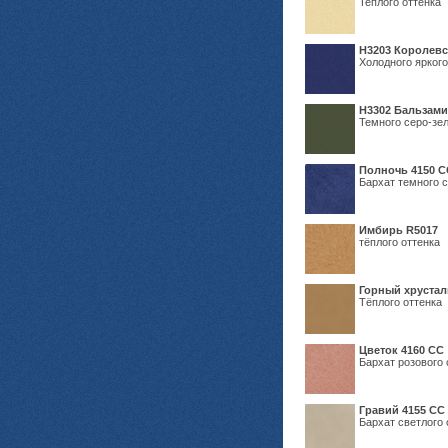
Теплого оттенка
Н3203 Королевс
Холодного яркого
Н3302 Бальзам
Темного серо-зел
Полночь 4150 С
Бархат темного с
Имбирь R5017
тёплого оттенка
Горный хрустал
Тёплого оттенка
Цветок 4160 СС
Бархат розового 
Гравий 4155 СС
Бархат светлого 