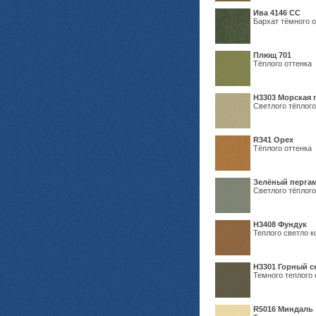
Ива 4146 СС
Бархат тёмного о
Плющ 701
Тёплого оттенка
H3303 Морская 
Светлого тёплого
R341 Орех
Тёплого оттенка
Зелёный пергам
Светлого тёплого
Н3408 Фундук
Теплого светло к
Н3301 Горный 
Темного теплого 
R5016 Миндаль