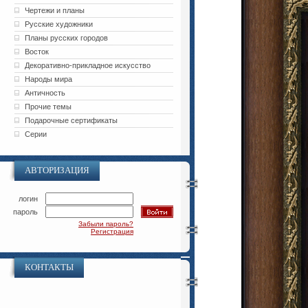
Чертежи и планы
Русские художники
Планы русских городов
Восток
Декоративно-прикладное искусство
Народы мира
Античность
Прочие темы
Подарочные сертификаты
Серии
АВТОРИЗАЦИЯ
логин
пароль
Забыли пароль?
Регистрация
КОНТАКТЫ