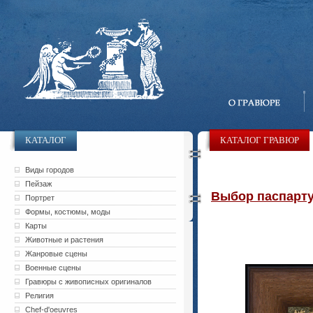
КАТАЛОГ
КАТАЛОГ ГРАВЮР
Виды городов
Пейзаж
Выбор паспарту 
Портрет
Формы, костюмы, моды
Карты
Животные и растения
Жанровые сцены
Военные сцены
Гравюры с живописных оригиналов
Религия
Chef-d'oeuvres