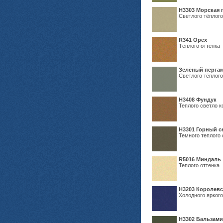
H3303 Морская 
Светлого тёплого
R341 Орех
Тёплого оттенка
Зелёный пергам
Светлого тёплого
Н3408 Фундук
Теплого светло к
Н3301 Горный 
Темного теплого 
R5016 Миндаль
Теплого оттенка
Н3203 Королевс
Холодного яркого
Н3302 Бальзам