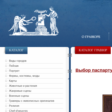
КАТАЛОГ
КАТАЛОГ ГРАВЮР
Виды городов
Пейзаж
Выбор паспарту 
Портрет
Формы, костюмы, моды
Карты
Животные и растения
Жанровые сцены
Военные сцены
Гравюры с живописных оригиналов
Религия
Chef-d'oeuvres