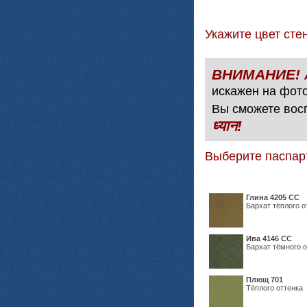
Укажите цвет с
искажен на фото
Вы сможете вос
ध्यान!
Выберите паспар
Глина 4205 СС
Бархат тёплого о
Ива 4146 СС
Бархат тёмного о
Плющ 701
Тёплого оттенка