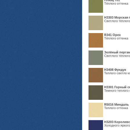
Плющ 701
Тёплого оттенка
H3303 Морская 
Светлого тёплого
R341 Орех
Тёплого оттенка
Зелёный пергам
Светлого тёплого
Н3408 Фундук
Теплого светло к
Н3301 Горный 
Темного теплого 
R5016 Миндаль
Теплого оттенка
Н3203 Королевс
Холодного яркого