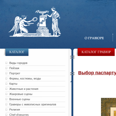
КАТАЛОГ
КАТАЛОГ ГРАВЮР
Виды городов
Пейзаж
Выбор паспарту 
Портрет
Формы, костюмы, моды
Карты
Животные и растения
Жанровые сцены
Военные сцены
Гравюры с живописных оригиналов
Религия
Chef-d'oeuvres