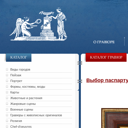
КАТАЛОГ
КАТАЛОГ ГРАВЮР
Виды городов
Пейзаж
Выбор паспарту 
Портрет
Формы, костюмы, моды
Карты
Животные и растения
Жанровые сцены
Военные сцены
Гравюры с живописных оригиналов
Религия
Chef-d'oeuvres