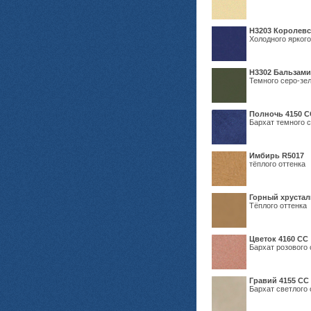
Н3203 Королевс
Холодного яркого
Н3302 Бальзам
Темного серо-зел
Полночь 4150 С
Бархат темного с
Имбирь R5017
тёплого оттенка
Горный хрустал
Тёплого оттенка
Цветок 4160 СС
Бархат розового 
Гравий 4155 СС
Бархат светлого 