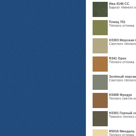
Ива 4146 СС
Бархат тёмного о
Плющ 701
Тёплого оттенка
H3303 Морская 
Светлого тёплого
R341 Орех
Тёплого оттенка
Зелёный пергам
Светлого тёплого
Н3408 Фундук
Теплого светло к
Н3301 Горный 
Темного теплого 
R5016 Миндаль
Теплого оттенка