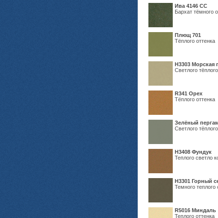
Ива 4146 СС
Бархат тёмного о
Плющ 701
Тёплого оттенка
H3303 Морская 
Светлого тёплого
R341 Орех
Тёплого оттенка
Зелёный пергам
Светлого тёплого
Н3408 Фундук
Теплого светло к
Н3301 Горный 
Темного теплого 
R5016 Миндаль
Теплого оттенка