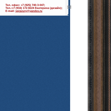
Тел. офис: +7 (925) 740-3-047;
Тел.:+7 (916) 172-8224 Екатерина (дизайн);
E-mail:
sgravury@yandex.ru