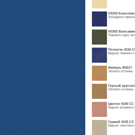
Н3203 Королевс
Холодного яркого
Н3302 Бальзам
Темного серо-зел
Полночь 4150 С
Бархат темного с
Имбирь R5017
тёплого оттенка
Горный хрустал
Тёплого оттенка
Цветок 4160 СС
Бархат розового 
Гравий 4155 СС
Бархат светлого 