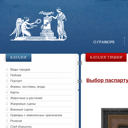
КАТАЛОГ
КАТАЛОГ ГРАВЮР
Виды городов
Пейзаж
Выбор паспарту 
Портрет
Формы, костюмы, моды
Карты
Животные и растения
Жанровые сцены
Военные сцены
Гравюры с живописных оригиналов
Религия
Chef-d'oeuvres