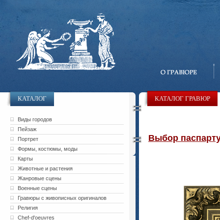
КАТАЛОГ
КАТАЛОГ ГРАВЮР
Виды городов
Пейзаж
Выбор паспарту 
Портрет
Формы, костюмы, моды
Карты
Животные и растения
Жанровые сцены
Военные сцены
Гравюры с живописных оригиналов
Религия
Chef-d'oeuvres