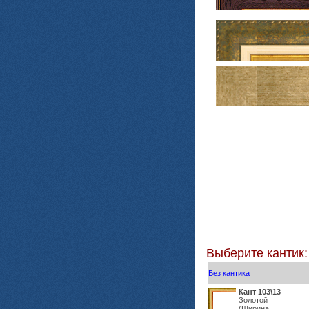
Выберите кантик:
Без кантика
Кант 103\13
Золотой
(Ширина