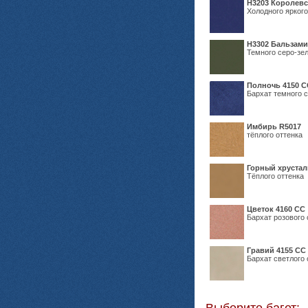
Н3203 Королевс
Холодного яркого
Н3302 Бальзам
Темного серо-зел
Полночь 4150 С
Бархат темного с
Имбирь R5017
тёплого оттенка
Горный хрустал
Тёплого оттенка
Цветок 4160 СС
Бархат розового 
Гравий 4155 СС
Бархат светлого 