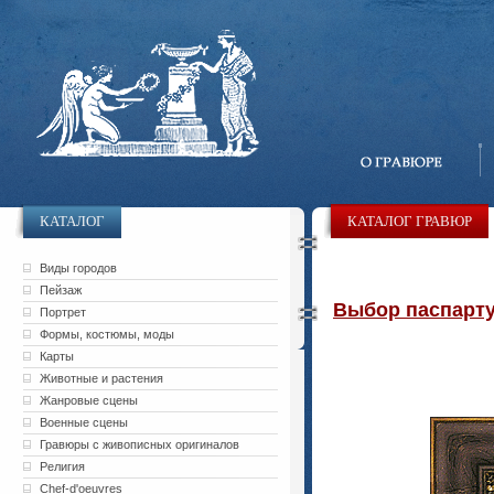
КАТАЛОГ
КАТАЛОГ ГРАВЮР
Виды городов
Пейзаж
Выбор паспарту 
Портрет
Формы, костюмы, моды
Карты
Животные и растения
Жанровые сцены
Военные сцены
Гравюры с живописных оригиналов
Религия
Chef-d'oeuvres