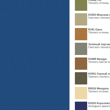
Плющ 701
Тёплого оттенка
H3303 Морская 
Светлого тёплого
R341 Орех
Тёплого оттенка
Зелёный пергам
Светлого тёплого
Н3408 Фундук
Теплого светло к
Н3301 Горный 
Темного теплого 
R5016 Миндаль
Теплого оттенка
Н3203 Королевс
Холодного яркого