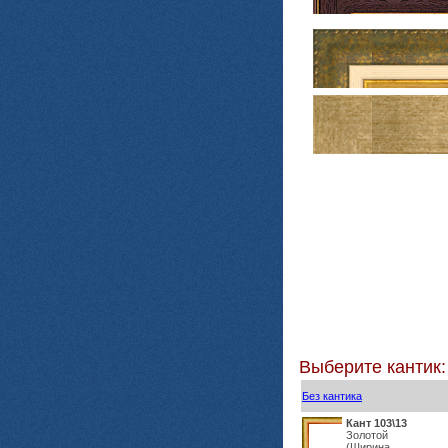
Выберите кантик:
Без кантика
Кант 103\13
Золотой
(Ширина