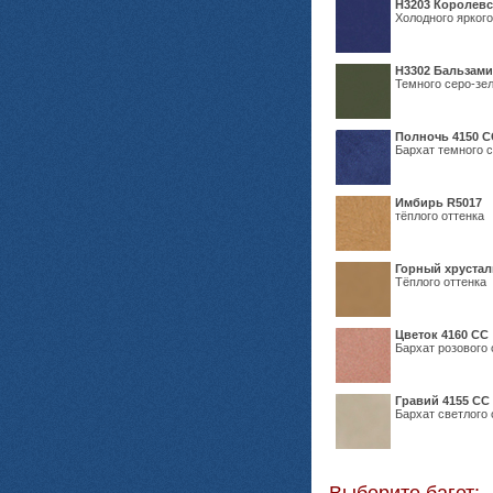
Н3203 Королевс
Холодного яркого
Н3302 Бальзам
Темного серо-зел
Полночь 4150 С
Бархат темного с
Имбирь R5017
тёплого оттенка
Горный хрустал
Тёплого оттенка
Цветок 4160 СС
Бархат розового 
Гравий 4155 СС
Бархат светлого 