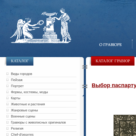
КАТАЛОГ
КАТАЛОГ ГРАВЮР
Виды городов
Пейзаж
Выбор паспарту 
Портрет
Формы, костюмы, моды
Карты
Животные и растения
Жанровые сцены
Военные сцены
Гравюры с живописных оригиналов
Религия
Chef-d'oeuvres