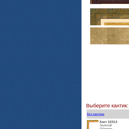
Выберите кантик:
Без кантика
Кант 103\13
Золотой
(Ширина