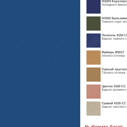
Н3203 Королевс
Холодного яркого
Н3302 Бальзам
Темного серо-зел
Полночь 4150 С
Бархат темного с
Имбирь R5017
тёплого оттенка
Горный хрустал
Тёплого оттенка
Цветок 4160 СС
Бархат розового 
Гравий 4155 СС
Бархат светлого 