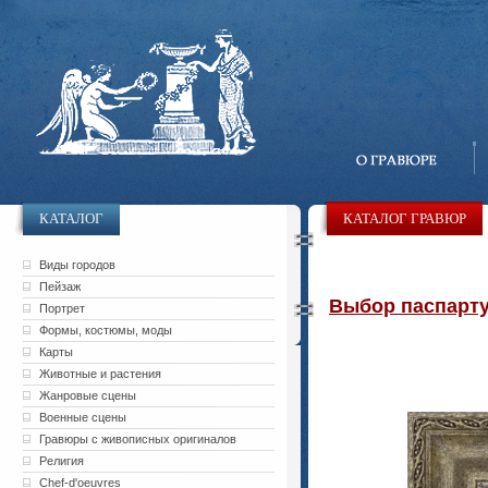
КАТАЛОГ
КАТАЛОГ ГРАВЮР
Виды городов
Пейзаж
Выбор паспарту 
Портрет
Формы, костюмы, моды
Карты
Животные и растения
Жанровые сцены
Военные сцены
Гравюры с живописных оригиналов
Религия
Chef-d'oeuvres