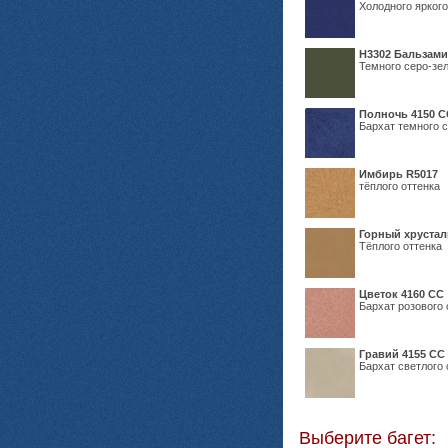
Холодного яркого
Н3302 Бальзам
Темного серо-зел
Полночь 4150 С
Бархат темного с
Имбирь R5017
тёплого оттенка
Горный хрустал
Тёплого оттенка
Цветок 4160 СС
Бархат розового 
Гравий 4155 СС
Бархат светлого 
Выберите багет: