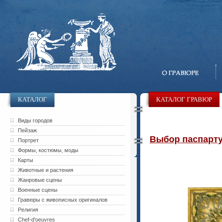
КАТАЛОГ
КАТАЛОГ ГРАВЮР
Виды городов
Пейзаж
Выбор паспарту 
Портрет
Формы, костюмы, моды
Карты
Животные и растения
Жанровые сцены
Военные сцены
Гравюры с живописных оригиналов
Религия
Chef-d'oeuvres