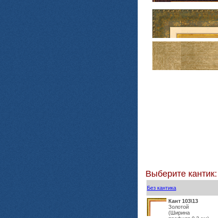
Выберите кантик:
Без кантика
Кант 103\13
Золотой
(Ширина