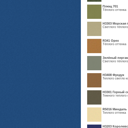
Плющ 701
Тёплого оттенка
H3303 Морская 
Светлого тёплого
R341 Орех
Тёплого оттенка
Зелёный пергам
Светлого тёплого
Н3408 Фундук
Теплого светло к
Н3301 Горный 
Темного теплого 
R5016 Миндаль
Теплого оттенка
Н3203 Королевс