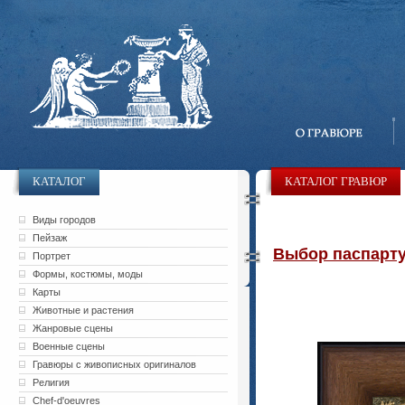
КАТАЛОГ
КАТАЛОГ ГРАВЮР
Виды городов
Пейзаж
Выбор паспарту 
Портрет
Формы, костюмы, моды
Карты
Животные и растения
Жанровые сцены
Военные сцены
Гравюры с живописных оригиналов
Религия
Chef-d'oeuvres