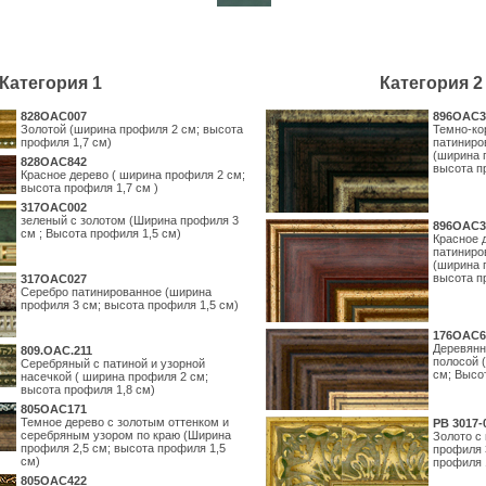
Категория 1
Категория 2
828OAC007
896OAC3
Золотой (ширина профиля 2 см; высота
Темно-ко
профиля 1,7 см)
патиниро
(ширина 
828OAC842
высота п
Красное дерево ( ширина профиля 2 см;
высота профиля 1,7 см )
317OAC002
зеленый с золотом (Ширина профиля 3
896OAC3
см ; Высота профиля 1,5 см)
Красное 
патиниро
(ширина 
высота п
317OAC027
Серебро патинированное (ширина
профиля 3 см; высота профиля 1,5 см)
176OAC6
Деревянн
809.ОАС.211
полосой 
Серебряный с патиной и узорной
см; Высо
насечкой ( ширина профиля 2 см;
высота профиля 1,8 см)
805OAC171
Темное дерево с золотым оттенком и
PB 3017-
серебряным узором по краю (Ширина
Золото с
профиля 2,5 см; высота профиля 1,5
профиля 
см)
профиля 
805OAC422