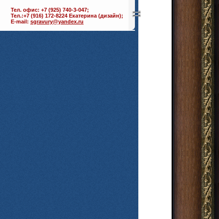
Тел. офис: +7 (925) 740-3-047;
Тел.:+7 (916) 172-8224 Екатерина (дизайн);
E-mail:
sgravury@yandex.ru