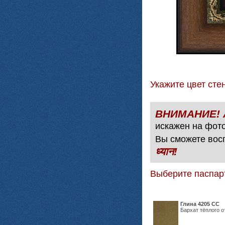
Укажите цвет с
искажен на фото
Вы сможете вос
ध्यान!
Выберите паспар
Глина 4205 СС
Бархат тёплого о