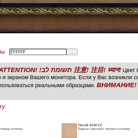
тены
ВНИМАНИЕ! ATTENTION! !תשומת לב 注意! 注目! ध्यान!
Цвет б
 и экраном Вашего монитора. Если у Вас возникли 
ВНИМАНИЕ! ATTENTIO
пользоваться реальными образцами.
ту:
Пегий 4144 СС
ттенка оттенка
Бархат светлого тёплого оттенка