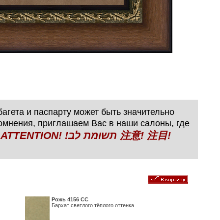
агета и паспарту может быть значительно
сомнения, приглашаем Вас в наши салоны, где
N! !תשומת לב 注意! 注目!
Рожь 4156 СС
Бархат светлого тёплого оттенка