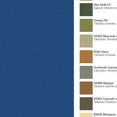
Ива 4146 СС
Бархат тёмного о
Плющ 701
Тёплого оттенка
H3303 Морская 
Светлого тёплого
R341 Орех
Тёплого оттенка
Зелёный пергам
Светлого тёплого
Н3408 Фундук
Теплого светло к
Н3301 Горный 
Темного теплого 
R5016 Миндаль