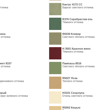
Кактус 4172 СС
ттенка
Бархат светлого оттенка
R376 Серебристая ель
Тёмного оттенка
пена
R5030 Клевер
 оттенка
Светлого тёплого оттенка
Н 3501 Красное вино
Тёмного оттенка
ент 8157
Пампасы 8516
 оттенка
Светлого тёплого оттенка
R5027 Лоза
оричневого оттенка
Теплого оттенка
серый
Н3101 Скорлупа
серо-зеленого оттенка
Очень светлого оттенка
R5002 Кешью