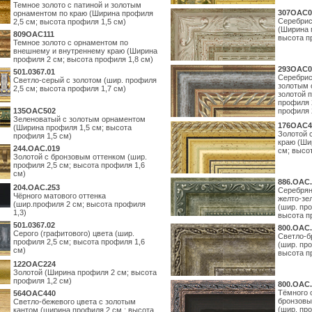
Темное золото с патиной и золотым
307OAC0
орнаментом по краю (Ширина профиля
Серебрис
2,5 см; высота профиля 1,5 см)
(Ширина 
809OAC111
высота п
Темное золото с орнаментом по
внешнему и внутреннему краю (Ширина
профиля 2 см; высота профиля 1,8 см)
293OAC0
501.0367.01
Серебрис
Светло-серый с золотом (шир. профиля
золотым 
2,5 см; высота профиля 1,7 см)
золотой 
профиля 
135OAC502
профиля 
Зеленоватый с золотым орнаментом
176OAC4
(Ширина профиля 1,5 см; высота
Золотой 
профиля 1,5 см)
краю (Ши
244.ОАС.019
см; высо
Золотой с бронзовым оттенком (шир.
профиля 2,5 см; высота профиля 1,6
см)
886.ОАС.
204.OAC.253
Серебрян
Чёрного матового оттенка
желто-зе
(шир.профиля 2 см; высота профиля
(шир. про
1,3)
высота п
501.0367.02
800.ОАС.
Серого (графитового) цвета (шир.
Светло-б
профиля 2,5 см; высота профиля 1,6
(шир. про
см)
высота п
122OAC224
Золотой (Ширина профиля 2 см; высота
профиля 1,2 см)
800.ОАС.
Тёмного 
564ОАС440
бронзовы
Светло-бежевого цвета с золотым
(шир. про
кантом (ширина профиля 2 см.; высота