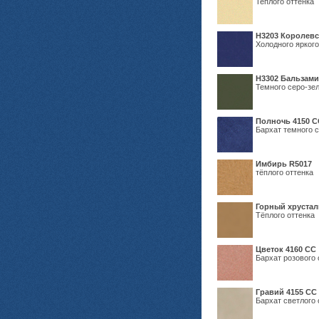
Теплого оттенка
Н3203 Королевс
Холодного яркого
Н3302 Бальзам
Темного серо-зел
Полночь 4150 С
Бархат темного с
Имбирь R5017
тёплого оттенка
Горный хрустал
Тёплого оттенка
Цветок 4160 СС
Бархат розового 
Гравий 4155 СС
Бархат светлого 