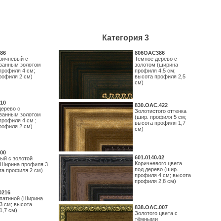
Категория 3
86
806OAC386
ричневый с
Темное дерево с
ванным золотом
золотом (ширина
профиля 4 см;
профиля 4,5 см;
рофиля 2 см)
высота профиля 2,5
см)
10
830.ОАС.422
дерево с
Золотистого оттенка
ванным золотом
(шир. профиля 5 см;
профиля 4 см ;
высота профиля 1,7
рофиля 2 см)
см)
00
601.0140.02
ый с золотой
Коричневого цвета
(Ширина профиля 3
под дерево (шир.
та профиля 2 см)
профиля 4 см; высота
профиля 2,8 см)
0216
 патиной (Ширина
3 см; высота
838.ОАС.007
1,7 см)
Золотого цвета с
тёмными