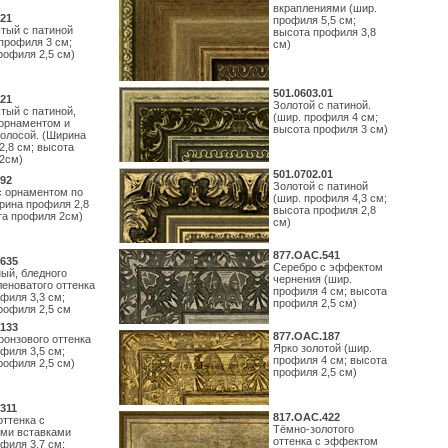
вкраплениями (шир.
21
профиля 5,5 см;
тый с патиной
высота профиля 3,8
профиля 3 см;
см)
рофиля 2,5 см)
501.0603.01
21
Золотой с патиной.
тый с патиной,
(шир. профиля 4 см;
орнаментом и
высота профиля 3 см)
полосой. (Ширина
2,8 см; высота
2см)
501.0702.01
92
Золотой с патиной
с орнаментом по
(шир. профиля 4,3 см;
рина профиля 2,8
высота профиля 2,8
та профиля 2см)
см)
877.ОАС.541
635
Серебро с эффектом
ый, бледного
чернения (шир.
леноватого оттенка
профиля 4 см; высота
филя 3,3 см;
профиля 2,5 см)
рофиля 2,5 см
133
877.ОАС.187
ронзового оттенка
Ярко золотой (шир.
филя 3,5 см;
профиля 4 см; высота
рофиля 2,5 см)
профиля 2,5 см)
311
817.ОАС.422
оттенка с
Тёмно-золотого
ми вставками
оттенка с эффектом
филя 3,7 см;