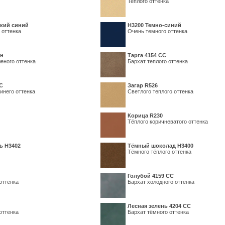
Теплого оттенка
кий синий
Н3200 Темно-синий
 оттенка
Очень темного оттенка
ин
Тарга 4154 СС
еного оттенка
Бархат теплого оттенка
С
Загар R526
инего оттенка
Светлого теплого оттенка
Корица R230
Тёплого коричневатого оттенка
ь H3402
Тёмный шоколад H3400
Тёмного тёплого оттенка
Голубой 4159 СС
оттенка
Бархат холодного оттенка
Лесная зелень 4204 СС
оттенка
Бархат тёмного оттенка