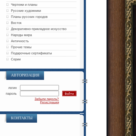
Чертежи и планы
Русские художники
Планы русских городов
Восток
Декоративно-прикладное искусство
Народы мира
Античность
Прочие темы
Подарочные сертификаты
Серии
АВТОРИЗАЦИЯ
логин
пароль
Забыли пароль?
Регистрация
КОНТАКТЫ