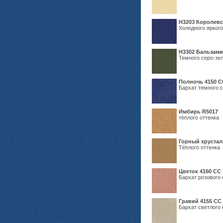
Н3203 Королевс
Холодного яркого
Н3302 Бальзам
Темного серо-зел
Полночь 4150 С
Бархат темного с
Имбирь R5017
тёплого оттенка
Горный хрустал
Тёплого оттенка
Цветок 4160 СС
Бархат розового 
Гравий 4155 СС
Бархат светлого 