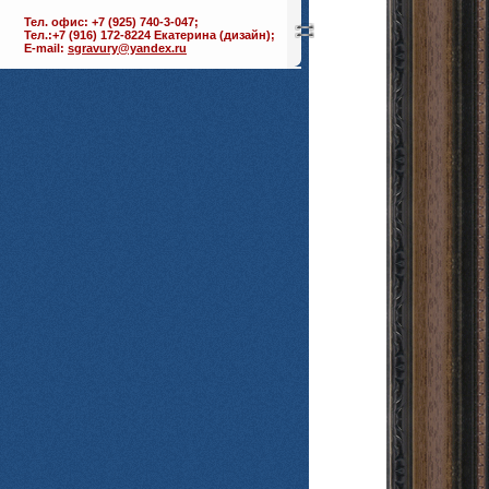
Тел. офис: +7 (925) 740-3-047;
Тел.:+7 (916) 172-8224 Екатерина (дизайн);
E-mail:
sgravury@yandex.ru