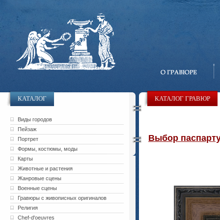
КАТАЛОГ
КАТАЛОГ ГРАВЮР
Виды городов
Пейзаж
Выбор паспарту 
Портрет
Формы, костюмы, моды
Карты
Животные и растения
Жанровые сцены
Военные сцены
Гравюры с живописных оригиналов
Религия
Chef-d'oeuvres