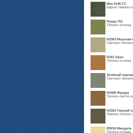
Ива 4146 СС
Бархат тёмного о
Плющ 701
Тёплого оттенка
H3303 Морская 
Светлого тёплого
R341 Орех
Тёплого оттенка
Зелёный пергам
Светлого тёплого
Н3408 Фундук
Теплого светло к
Н3301 Горный 
Темного теплого 
R5016 Миндаль
Теплого оттенка