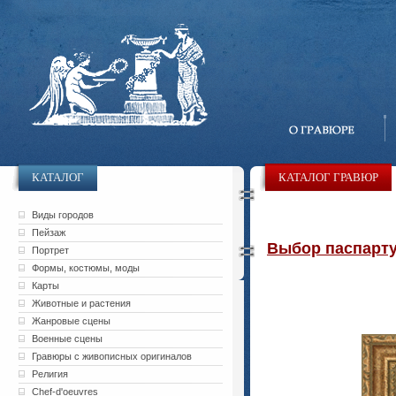
КАТАЛОГ
КАТАЛОГ ГРАВЮР
Виды городов
Пейзаж
Выбор паспарту 
Портрет
Формы, костюмы, моды
Карты
Животные и растения
Жанровые сцены
Военные сцены
Гравюры с живописных оригиналов
Религия
Chef-d'oeuvres