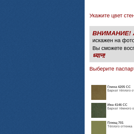
Укажите цвет с
искажен на фото
Вы сможете вос
ध्यान!
Выберите паспар
Глина 4205 СС
Бархат тёплого о
Ива 4146 СС
Бархат тёмного о
Плющ 701
Тёплого оттенка