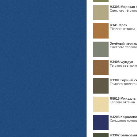
H3303 Морская 
Светлого тёплого
R341 Орех
Тёплого оттенка
Зелёный пергам
Светлого тёплого
Н3408 Фундук
Теплого светло к
Н3301 Горный 
Темного теплого 
R5016 Миндаль
Теплого оттенка
Н3203 Королевс
Холодного яркого
Н3302 Бальзам