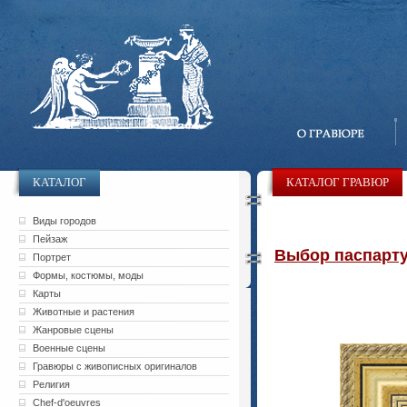
КАТАЛОГ
КАТАЛОГ ГРАВЮР
Виды городов
Пейзаж
Выбор паспарту 
Портрет
Формы, костюмы, моды
Карты
Животные и растения
Жанровые сцены
Военные сцены
Гравюры с живописных оригиналов
Религия
Chef-d'oeuvres