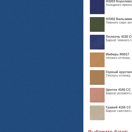
Н3203 Королевс
Холодного яркого
Н3302 Бальзам
Темного серо-зел
Полночь 4150 С
Бархат темного с
Имбирь R5017
тёплого оттенка
Горный хрустал
Тёплого оттенка
Цветок 4160 СС
Бархат розового 
Гравий 4155 СС
Бархат светлого 