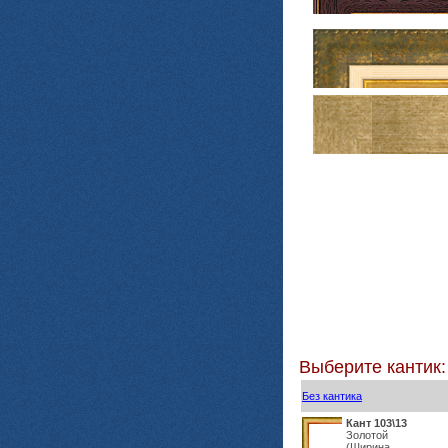
Выберите кантик:
Без кантика
Кант 103\13
Золотой
(Ширина