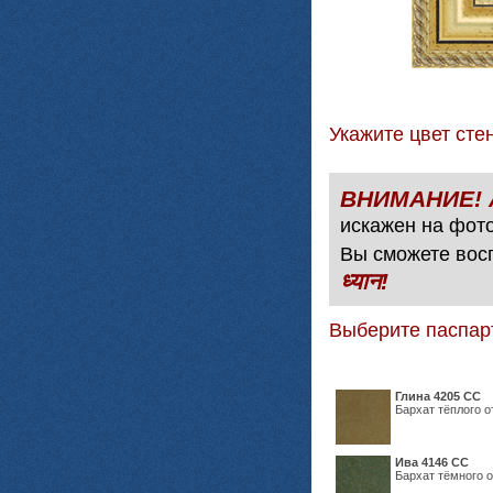
Укажите цвет с
искажен на фото
Вы сможете вос
ध्यान!
Выберите паспар
Глина 4205 СС
Бархат тёплого о
Ива 4146 СС
Бархат тёмного о