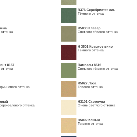
R376 Серебристая ель
Тёмного оттенка
пена
R5030 Клевер
 оттенка
Светлого тёплого оттенка
Н 3501 Красное вино
Тёмного оттенка
ент 8157
Пампасы 8516
 оттенка
Светлого тёплого оттенка
R5027 Лоза
оричневого оттенка
Теплого оттенка
серый
Н3101 Скорлупа
серо-зеленого оттенка
Очень светлого оттенка
R5002 Кешью
Теплого оттенка