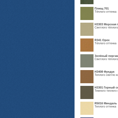
Плющ 701
Тёплого оттенка
H3303 Морская 
Светлого тёплого
R341 Орех
Тёплого оттенка
Зелёный пергам
Светлого тёплого
Н3408 Фундук
Теплого светло к
Н3301 Горный 
Темного теплого 
R5016 Миндаль
Теплого оттенка