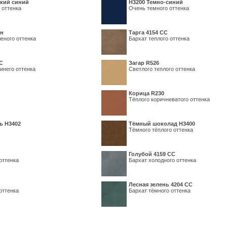
кий синий
Н3200 Темно-синий
 оттенка
Очень темного оттенка
ин
Тарга 4154 СС
еного оттенка
Бархат теплого оттенка
С
Загар R526
инего оттенка
Светлого теплого оттенка
Корица R230
Тёплого коричневатого оттенка
ь H3402
Тёмный шоколад H3400
Тёмного тёплого оттенка
Голубой 4159 СС
оттенка
Бархат холодного оттенка
Лесная зелень 4204 СС
оттенка
Бархат тёмного оттенка