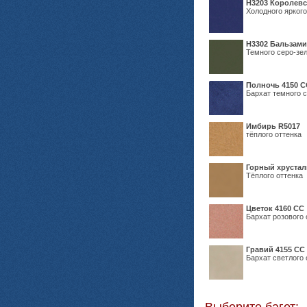
Н3203 Королевс
Холодного яркого
Н3302 Бальзам
Темного серо-зел
Полночь 4150 С
Бархат темного с
Имбирь R5017
тёплого оттенка
Горный хрустал
Тёплого оттенка
Цветок 4160 СС
Бархат розового 
Гравий 4155 СС
Бархат светлого 