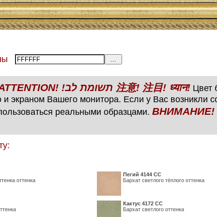
тены
ВНИМАНИЕ! ATTENTION! !תשומת לב 注意! 注目! ध्यान!
Цвет б
 и экраном Вашего монитора. Если у Вас возникли 
ВНИМАНИЕ! ATTENTIO
пользоваться реальными образцами.
ту:
Пегий 4144 СС
ттенка оттенка
Бархат светлого тёплого оттенка
Кактус 4172 СС
ттенка
Бархат светлого оттенка