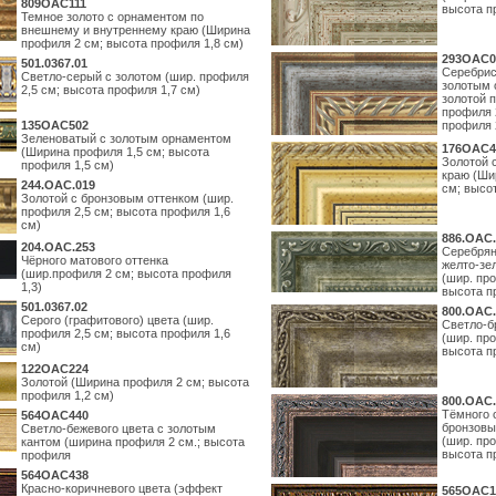
809OAC111
высота п
Темное золото с орнаментом по
внешнему и внутреннему краю (Ширина
профиля 2 см; высота профиля 1,8 см)
293OAC0
501.0367.01
Серебрис
Светло-серый с золотом (шир. профиля
золотым 
2,5 см; высота профиля 1,7 см)
золотой 
профиля 
135OAC502
профиля 
Зеленоватый с золотым орнаментом
176OAC4
(Ширина профиля 1,5 см; высота
Золотой 
профиля 1,5 см)
краю (Ши
244.ОАС.019
см; высо
Золотой с бронзовым оттенком (шир.
профиля 2,5 см; высота профиля 1,6
см)
886.ОАС.
204.OAC.253
Серебрян
Чёрного матового оттенка
желто-зе
(шир.профиля 2 см; высота профиля
(шир. про
1,3)
высота п
501.0367.02
800.ОАС.
Серого (графитового) цвета (шир.
Светло-б
профиля 2,5 см; высота профиля 1,6
(шир. про
см)
высота п
122OAC224
Золотой (Ширина профиля 2 см; высота
профиля 1,2 см)
800.ОАС.
Тёмного 
564ОАС440
бронзовы
Светло-бежевого цвета с золотым
(шир. про
кантом (ширина профиля 2 см.; высота
высота п
профиля
564ОАС438
Красно-коричневого цвета (эффект
565ОАС1