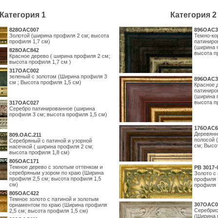
Категория 1
Категория 2
828OAC007
896OAC3
Золотой (ширина профиля 2 см; высота
Темно-ко
профиля 1,7 см)
патиниро
(ширина 
828OAC842
высота п
Красное дерево ( ширина профиля 2 см;
высота профиля 1,7 см )
317OAC002
зеленый с золотом (Ширина профиля 3
896OAC3
см ; Высота профиля 1,5 см)
Красное 
патиниро
(ширина 
высота п
317OAC027
Серебро патинированное (ширина
профиля 3 см; высота профиля 1,5 см)
176OAC6
Деревянн
809.ОАС.211
полосой 
Серебряный с патиной и узорной
см; Высо
насечкой ( ширина профиля 2 см;
высота профиля 1,8 см)
805OAC171
Темное дерево с золотым оттенком и
PB 3017-
серебряным узором по краю (Ширина
Золото с
профиля 2,5 см; высота профиля 1,5
профиля 
см)
профиля 
805OAC422
Темное золото с патиной и золотым
307OAC0
орнаментом по краю (Ширина профиля
Серебрис
2,5 см; высота профиля 1,5 см)
(Ширина 