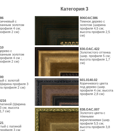
Категория 3
86
806OAC386
ричневый с
Темное дерево с
ванным золотом
золотом (ширина
профиля 4 см;
профиля 4,5 см;
рофиля 2 см)
высота профиля 2,5
см)
10
830.ОАС.422
дерево с
Золотистого оттенка
ванным золотом
(шир. профиля 5 см;
профиля 4 см ;
высота профиля 1,7
рофиля 2 см)
см)
00
601.0140.02
ый с золотой
Коричневого цвета
(Ширина профиля 3
под дерево (шир.
та профиля 2 см)
профиля 4 см; высота
профиля 2,8 см)
0216
 патиной (Ширина
3 см; высота
838.ОАС.007
1,7 см)
Золотого цвета с
тёмными
вкраплениями (шир.
21
профиля 5,5 см;
тый с патиной
высота профиля 3,8
профиля 3 см;
см)