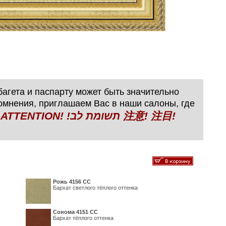
агета и паспарту может быть значительно
сомнения, приглашаем Вас в наши салоны, где
N! !תשומת לב 注意! 注目!
Рожь 4156 СС
Бархат светлого тёплого оттенка
Сонома 4151 СС
Бархат тёплого оттенка