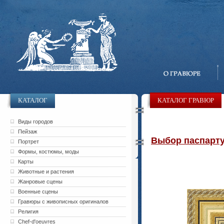
КАТАЛОГ
КАТАЛОГ ГРАВЮР
Виды городов
Пейзаж
Выбор паспарту 
Портрет
Формы, костюмы, моды
Карты
Животные и растения
Жанровые сцены
Военные сцены
Гравюры с живописных оригиналов
Религия
Chef-d'oeuvres