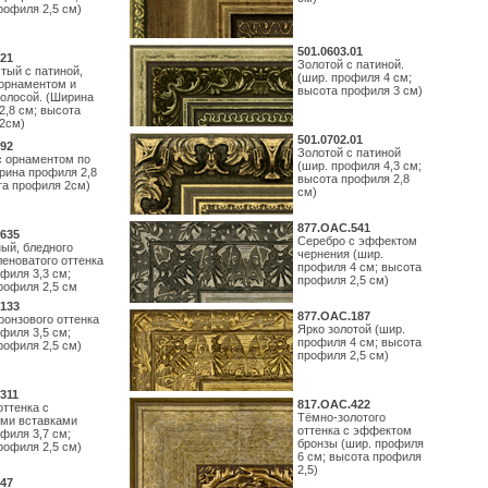
рофиля 2,5 см)
501.0603.01
21
Золотой с патиной.
тый с патиной,
(шир. профиля 4 см;
орнаментом и
высота профиля 3 см)
полосой. (Ширина
2,8 см; высота
2см)
501.0702.01
92
Золотой с патиной
с орнаментом по
(шир. профиля 4,3 см;
рина профиля 2,8
высота профиля 2,8
та профиля 2см)
см)
877.ОАС.541
635
Серебро с эффектом
ый, бледного
чернения (шир.
леноватого оттенка
профиля 4 см; высота
филя 3,3 см;
профиля 2,5 см)
рофиля 2,5 см
133
877.ОАС.187
ронзового оттенка
Ярко золотой (шир.
филя 3,5 см;
профиля 4 см; высота
рофиля 2,5 см)
профиля 2,5 см)
311
817.ОАС.422
оттенка с
Тёмно-золотого
ми вставками
оттенка с эффектом
филя 3,7 см;
бронзы (шир. профиля
рофиля 2,5 см)
6 см; высота профиля
2,5)
47