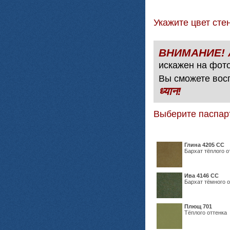
Укажите цвет с
искажен на фото
Вы сможете вос
ध्यान!
Выберите паспар
Глина 4205 СС
Бархат тёплого о
Ива 4146 СС
Бархат тёмного о
Плющ 701
Тёплого оттенка