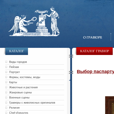
КАТАЛОГ
КАТАЛОГ ГРАВЮР
Виды городов
Пейзаж
Выбор паспарту 
Портрет
Формы, костюмы, моды
Карты
Животные и растения
Жанровые сцены
Военные сцены
Гравюры с живописных оригиналов
Религия
Chef-d'oeuvres