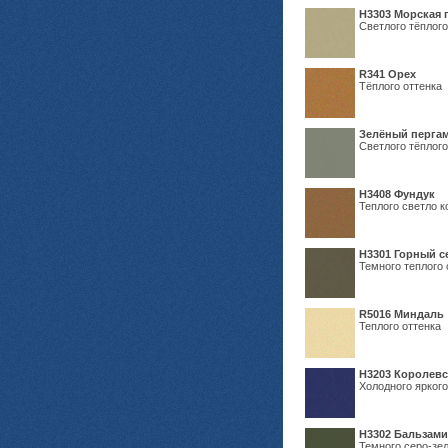
H3303 Морская 
Светлого тёплого
R341 Орех
Тёплого оттенка
Зелёный пергам
Светлого тёплого
Н3408 Фундук
Теплого светло к
Н3301 Горный 
Темного теплого 
R5016 Миндаль
Теплого оттенка
Н3203 Королевс
Холодного яркого
Н3302 Бальзам
Темного серо-зел