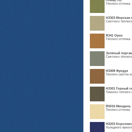
Плющ 701
Тёплого оттенка
H3303 Морская 
Светлого тёплого
R341 Орех
Тёплого оттенка
Зелёный пергам
Светлого тёплого
Н3408 Фундук
Теплого светло к
Н3301 Горный 
Темного теплого 
R5016 Миндаль
Теплого оттенка
Н3203 Королевс
Холодного яркого