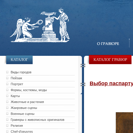
КАТАЛОГ
КАТАЛОГ ГРАВЮР
Виды городов
Пейзаж
Выбор паспарту 
Портрет
Формы, костюмы, моды
Карты
Животные и растения
Жанровые сцены
Военные сцены
Гравюры с живописных оригиналов
Религия
Chef-d'oeuvres