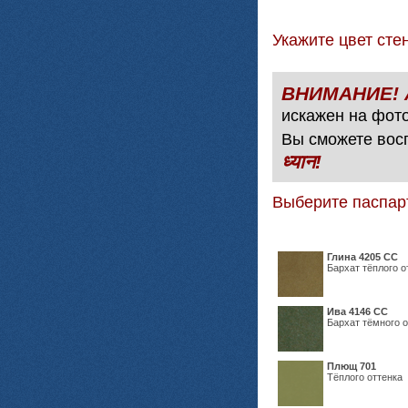
Укажите цвет с
искажен на фото
Вы сможете вос
ध्यान!
Выберите паспар
Глина 4205 СС
Бархат тёплого о
Ива 4146 СС
Бархат тёмного о
Плющ 701
Тёплого оттенка