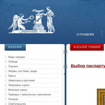
КАТАЛОГ
КАТАЛОГ ГРАВЮР
Виды городов
Пейзаж
Выбор паспарту 
Портрет
Формы, костюмы, моды
Карты
Животные и растения
Жанровые сцены
Военные сцены
Гравюры с живописных оригиналов
Религия
Chef-d'oeuvres