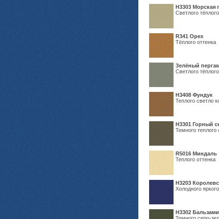
H3303 Морская 
Светлого тёплого
R341 Орех
Тёплого оттенка
Зелёный пергам
Светлого тёплого
Н3408 Фундук
Теплого светло к
Н3301 Горный 
Темного теплого 
R5016 Миндаль
Теплого оттенка
Н3203 Королевс
Холодного яркого
Н3302 Бальзам
Темного серо-зел