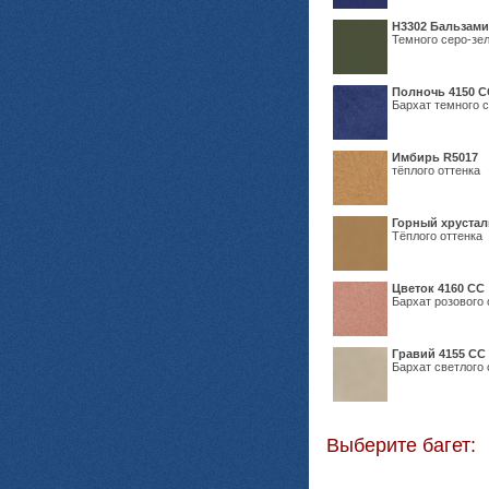
Н3302 Бальзам
Темного серо-зел
Полночь 4150 С
Бархат темного с
Имбирь R5017
тёплого оттенка
Горный хрустал
Тёплого оттенка
Цветок 4160 СС
Бархат розового 
Гравий 4155 СС
Бархат светлого 
Выберите багет: