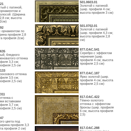
501.0603.01
21
Золотой с патиной.
тый с патиной,
(шир. профиля 4 см;
орнаментом и
высота профиля 3 см)
полосой. (Ширина
2,8 см; высота
2см)
501.0702.01
92
Золотой с патиной
с орнаментом по
(шир. профиля 4,3 см;
рина профиля 2,8
высота профиля 2,8
та профиля 2см)
см)
877.ОАС.541
635
Серебро с эффектом
ый, бледного
чернения (шир.
леноватого оттенка
профиля 4 см; высота
филя 3,3 см;
профиля 2,5 см)
рофиля 2,5 см
133
877.ОАС.187
ронзового оттенка
Ярко золотой (шир.
филя 3,5 см;
профиля 4 см; высота
рофиля 2,5 см)
профиля 2,5 см)
311
817.ОАС.422
оттенка с
Тёмно-золотого
ми вставками
оттенка с эффектом
филя 3,7 см;
бронзы (шир. профиля
рофиля 2,5 см)
6 см; высота профиля
2,5)
47
ого цвета под
ширина профиля 3,3
817.ОАС.288
ота профиля 2 см)