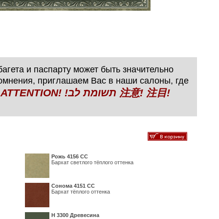
агета и паспарту может быть значительно
сомнения, приглашаем Вас в наши салоны, где
N! !תשומת לב 注意! 注目!
Рожь 4156 СС
Бархат светлого тёплого оттенка
Сонома 4151 СС
Бархат тёплого оттенка
H 3300 Древесина