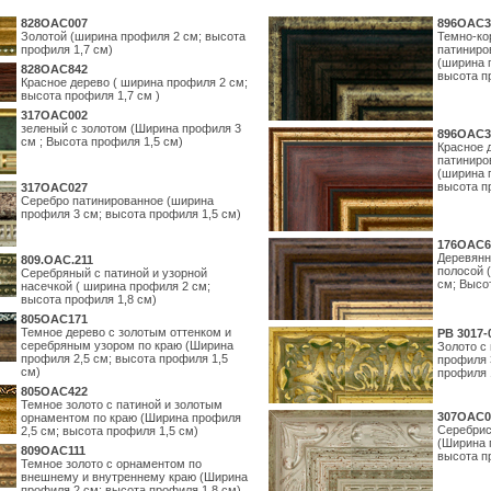
828OAC007
896OAC3
Золотой (ширина профиля 2 см; высота
Темно-ко
профиля 1,7 см)
патиниро
(ширина 
828OAC842
высота п
Красное дерево ( ширина профиля 2 см;
высота профиля 1,7 см )
317OAC002
зеленый с золотом (Ширина профиля 3
896OAC3
см ; Высота профиля 1,5 см)
Красное 
патиниро
(ширина 
высота п
317OAC027
Серебро патинированное (ширина
профиля 3 см; высота профиля 1,5 см)
176OAC6
Деревянн
809.ОАС.211
полосой 
Серебряный с патиной и узорной
см; Высо
насечкой ( ширина профиля 2 см;
высота профиля 1,8 см)
805OAC171
Темное дерево с золотым оттенком и
PB 3017-
серебряным узором по краю (Ширина
Золото с
профиля 2,5 см; высота профиля 1,5
профиля 
см)
профиля 
805OAC422
Темное золото с патиной и золотым
307OAC0
орнаментом по краю (Ширина профиля
Серебрис
2,5 см; высота профиля 1,5 см)
(Ширина 
809OAC111
высота п
Темное золото с орнаментом по
внешнему и внутреннему краю (Ширина
профиля 2 см; высота профиля 1,8 см)