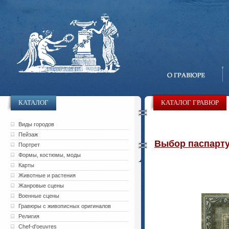
КАТАЛОГ
КАТАЛОГ ГРАВЮР
Виды городов
Пейзаж
Выбор паспарту 
Портрет
Формы, костюмы, моды
Карты
Животные и растения
Жанровые сцены
Военные сцены
Гравюры с живописных оригиналов
Религия
Chef-d'oeuvres