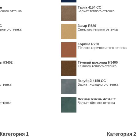
ин
Тарга 4154 СС
еного оттенка
Бархат теплого оттенка
С
Загар R526
инего оттенка
Светлого теплого оттенка
Корица R230
Тёплого коричневатого оттенка
ь H3402
Тёмный шоколад H3400
Тёмного тёплого оттенка
Голубой 4159 СС
оттенка
Бархат холодного оттенка
Лесная зелень 4204 СС
оттенка
Бархат тёмного оттенка
Категория 1
Категория 2