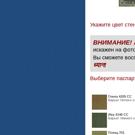
Укажите цвет с
искажен на фото
Вы сможете вос
ध्यान!
Выберите паспар
Глина 4205 СС
Бархат тёплого о
Ива 4146 СС
Бархат тёмного о
Плющ 701