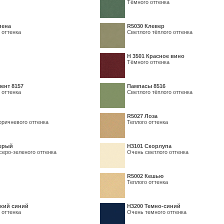
Тёмного оттенка
пена
R5030 Клевер
 оттенка
Светлого тёплого оттенка
Н 3501 Красное вино
Тёмного оттенка
ент 8157
Пампасы 8516
 оттенка
Светлого тёплого оттенка
R5027 Лоза
оричневого оттенка
Теплого оттенка
серый
Н3101 Скорлупа
серо-зеленого оттенка
Очень светлого оттенка
R5002 Кешью
Теплого оттенка
кий синий
Н3200 Темно-синий
 оттенка
Очень темного оттенка