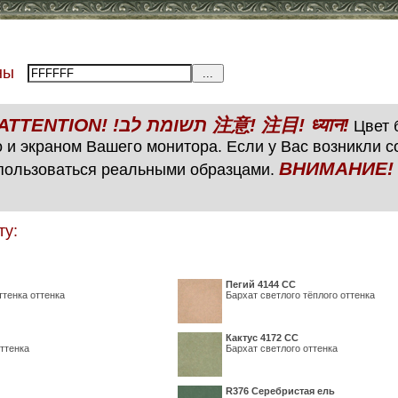
тены
ВНИМАНИЕ! ATTENTION! !תשומת לב 注意! 注目! ध्यान!
Цвет б
 и экраном Вашего монитора. Если у Вас возникли 
ВНИМАНИЕ! ATTENTIO
пользоваться реальными образцами.
ту:
Пегий 4144 СС
ттенка оттенка
Бархат светлого тёплого оттенка
Кактус 4172 СС
ттенка
Бархат светлого оттенка
R376 Серебристая ель