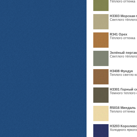
Тёплого оттенка
H3303 Морская 
Светлого тёплого
R341 Орех
Тёплого оттенка
Зелёный пергам
Светлого тёплого
Н3408 Фундук
Теплого светло к
Н3301 Горный 
Темного теплого 
R5016 Миндаль
Теплого оттенка
Н3203 Королевс
Холодного яркого