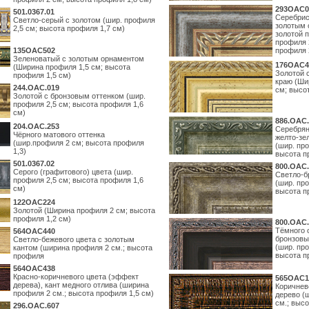
293OAC0
501.0367.01
Серебрис
Светло-серый с золотом (шир. профиля
золотым 
2,5 см; высота профиля 1,7 см)
золотой 
профиля 
135OAC502
профиля 
Зеленоватый с золотым орнаментом
176OAC4
(Ширина профиля 1,5 см; высота
Золотой 
профиля 1,5 см)
краю (Ши
244.ОАС.019
см; высо
Золотой с бронзовым оттенком (шир.
профиля 2,5 см; высота профиля 1,6
см)
886.ОАС.
204.OAC.253
Серебрян
Чёрного матового оттенка
желто-зе
(шир.профиля 2 см; высота профиля
(шир. про
1,3)
высота п
501.0367.02
800.ОАС.
Серого (графитового) цвета (шир.
Светло-б
профиля 2,5 см; высота профиля 1,6
(шир. про
см)
высота п
122OAC224
Золотой (Ширина профиля 2 см; высота
профиля 1,2 см)
800.ОАС.
Тёмного 
564ОАС440
бронзовы
Светло-бежевого цвета с золотым
(шир. про
кантом (ширина профиля 2 см.; высота
высота п
профиля
564ОАС438
Красно-коричневого цвета (эффект
565ОАС1
дерева), кант медного отлива (ширина
Коричнев
профиля 2 см.; высота профиля 1,5 см)
дерево (
см.; выс
296.OAC.607