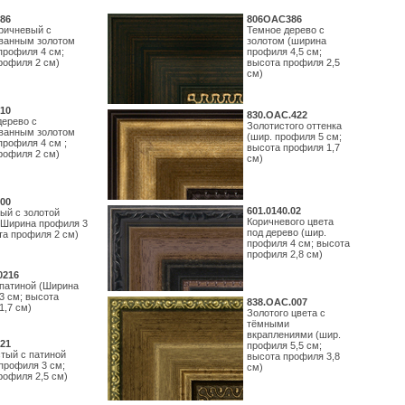
86
806OAC386
ричневый с
Темное дерево с
ванным золотом
золотом (ширина
профиля 4 см;
профиля 4,5 см;
рофиля 2 см)
высота профиля 2,5
см)
10
830.ОАС.422
дерево с
Золотистого оттенка
ванным золотом
(шир. профиля 5 см;
профиля 4 см ;
высота профиля 1,7
рофиля 2 см)
см)
00
601.0140.02
ый с золотой
Коричневого цвета
(Ширина профиля 3
под дерево (шир.
та профиля 2 см)
профиля 4 см; высота
профиля 2,8 см)
0216
 патиной (Ширина
3 см; высота
838.ОАС.007
1,7 см)
Золотого цвета с
тёмными
вкраплениями (шир.
21
профиля 5,5 см;
тый с патиной
высота профиля 3,8
профиля 3 см;
см)
рофиля 2,5 см)