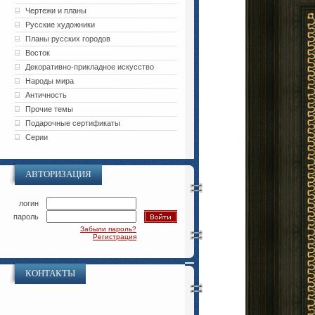
Чертежи и планы
Русские художники
Планы русских городов
Восток
Декоративно-прикладное искусство
Народы мира
Античность
Прочие темы
Подарочные сертификаты
Серии
АВТОРИЗАЦИЯ
логин
пароль
Забыли пароль?
Регистрация
КОНТАКТЫ