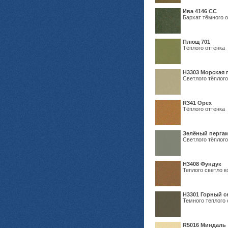
Ива 4146 СС
Бархат тёмного о
Плющ 701
Тёплого оттенка
H3303 Морская 
Светлого тёплого
R341 Орех
Тёплого оттенка
Зелёный пергам
Светлого тёплого
Н3408 Фундук
Теплого светло к
Н3301 Горный 
Темного теплого 
R5016 Миндаль