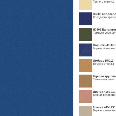
Теплого оттенка
Н3203 Королевс
Холодного яркого
Н3302 Бальзам
Темного серо-зел
Полночь 4150 С
Бархат темного с
Имбирь R5017
тёплого оттенка
Горный хрустал
Тёплого оттенка
Цветок 4160 СС
Бархат розового 
Гравий 4155 СС
Бархат светлого 