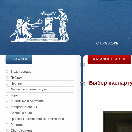
КАТАЛОГ
КАТАЛОГ ГРАВЮР
Виды городов
Пейзаж
Выбор паспарту 
Портрет
Формы, костюмы, моды
Карты
Животные и растения
Жанровые сцены
Военные сцены
Гравюры с живописных оригиналов
Религия
Chef-d'oeuvres