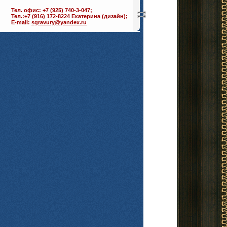
Тел. офис: +7 (925) 740-3-047;
Тел.:+7 (916) 172-8224 Екатерина (дизайн);
E-mail:
sgravury@yandex.ru