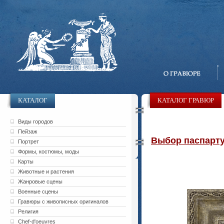
КАТАЛОГ
КАТАЛОГ ГРАВЮР
Виды городов
Пейзаж
Выбор паспарту 
Портрет
Формы, костюмы, моды
Карты
Животные и растения
Жанровые сцены
Военные сцены
Гравюры с живописных оригиналов
Религия
Chef-d'oeuvres