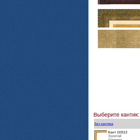
Выберите кантик:
Без кантика
Кант 103\13
Золотой
(Ширина