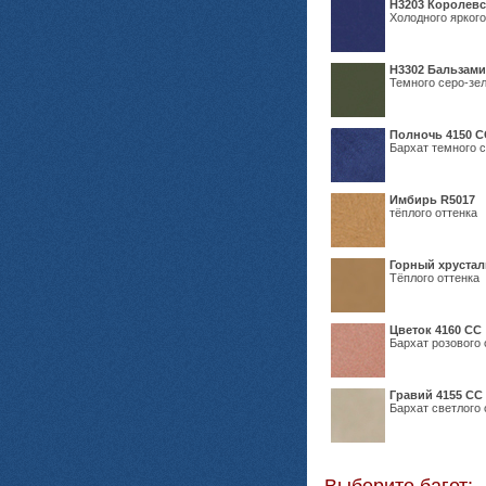
Н3203 Королевс
Холодного яркого
Н3302 Бальзам
Темного серо-зел
Полночь 4150 С
Бархат темного с
Имбирь R5017
тёплого оттенка
Горный хрустал
Тёплого оттенка
Цветок 4160 СС
Бархат розового 
Гравий 4155 СС
Бархат светлого 