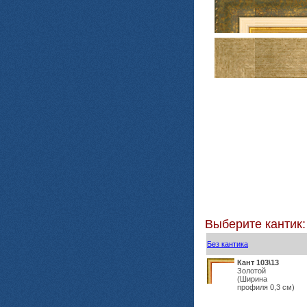
Выберите кантик:
Без кантика
Кант 103\13
Золотой
(Ширина
профиля 0,3 см)