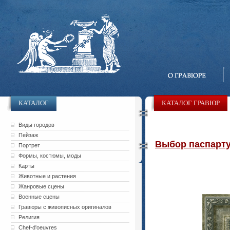
КАТАЛОГ
КАТАЛОГ ГРАВЮР
Виды городов
Пейзаж
Выбор паспарту 
Портрет
Формы, костюмы, моды
Карты
Животные и растения
Жанровые сцены
Военные сцены
Гравюры с живописных оригиналов
Религия
Chef-d'oeuvres