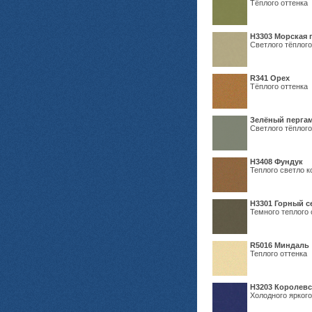
Тёплого оттенка
H3303 Морская 
Светлого тёплого
R341 Орех
Тёплого оттенка
Зелёный пергам
Светлого тёплого
Н3408 Фундук
Теплого светло к
Н3301 Горный 
Темного теплого 
R5016 Миндаль
Теплого оттенка
Н3203 Королевс
Холодного яркого