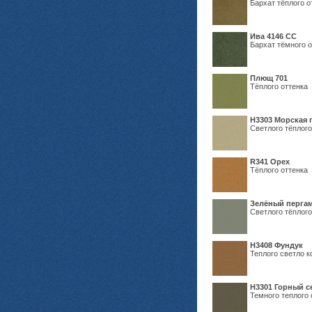
Бархат тёплого о
Ива 4146 СС
Бархат тёмного о
Плющ 701
Тёплого оттенка
H3303 Морская 
Светлого тёплого
R341 Орех
Тёплого оттенка
Зелёный пергам
Светлого тёплого
Н3408 Фундук
Теплого светло к
Н3301 Горный 
Темного теплого 