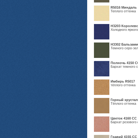
R5016 Миндаль
Теплого оттенка
Н3203 Королевс
Холодного яркого
Н3302 Бальзам
Темного серо-зел
Полночь 4150 С
Бархат темного с
Имбирь R5017
тёплого оттенка
Горный хрустал
Тёплого оттенка
Цветок 4160 СС
Бархат розового 
Гравий 4155 СС