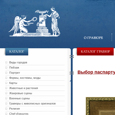
КАТАЛОГ
КАТАЛОГ ГРАВЮР
Виды городов
Пейзаж
Выбор паспарту 
Портрет
Формы, костюмы, моды
Карты
Животные и растения
Жанровые сцены
Военные сцены
Гравюры с живописных оригиналов
Религия
Chef-d'oeuvres