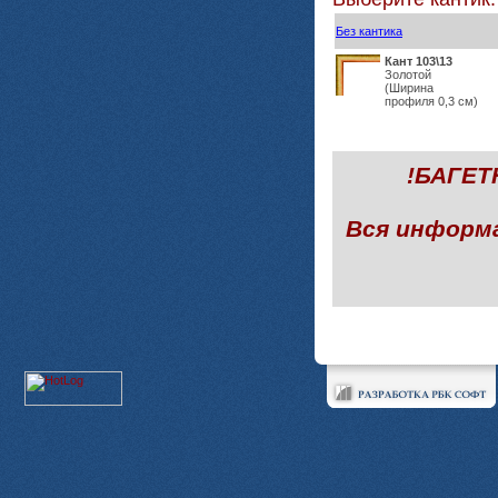
Без кантика
Кант 103\13
Золотой
(Ширина
профиля 0,3 см)
!БАГЕ
Вся информ