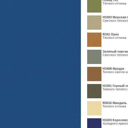
Плющ 701
Тёплого оттенка
H3303 Морская 
Светлого тёплого
R341 Орех
Тёплого оттенка
Зелёный пергам
Светлого тёплого
Н3408 Фундук
Теплого светло к
Н3301 Горный 
Темного теплого 
R5016 Миндаль
Теплого оттенка
Н3203 Королевс
Холодного яркого