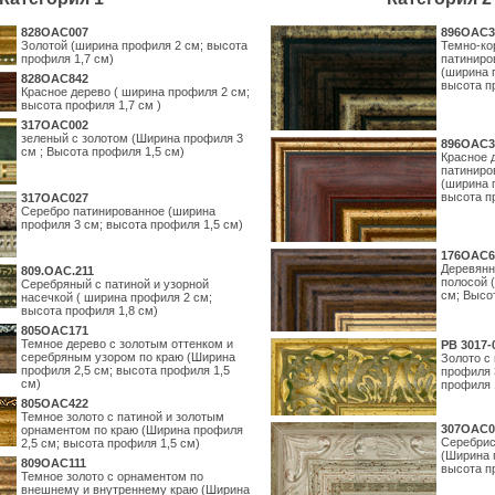
828OAC007
896OAC3
Золотой (ширина профиля 2 см; высота
Темно-ко
профиля 1,7 см)
патиниро
(ширина 
828OAC842
высота п
Красное дерево ( ширина профиля 2 см;
высота профиля 1,7 см )
317OAC002
зеленый с золотом (Ширина профиля 3
896OAC3
см ; Высота профиля 1,5 см)
Красное 
патиниро
(ширина 
высота п
317OAC027
Серебро патинированное (ширина
профиля 3 см; высота профиля 1,5 см)
176OAC6
Деревянн
809.ОАС.211
полосой 
Серебряный с патиной и узорной
см; Высо
насечкой ( ширина профиля 2 см;
высота профиля 1,8 см)
805OAC171
Темное дерево с золотым оттенком и
PB 3017-
серебряным узором по краю (Ширина
Золото с
профиля 2,5 см; высота профиля 1,5
профиля 
см)
профиля 
805OAC422
Темное золото с патиной и золотым
307OAC0
орнаментом по краю (Ширина профиля
Серебрис
2,5 см; высота профиля 1,5 см)
(Ширина 
809OAC111
высота п
Темное золото с орнаментом по
внешнему и внутреннему краю (Ширина