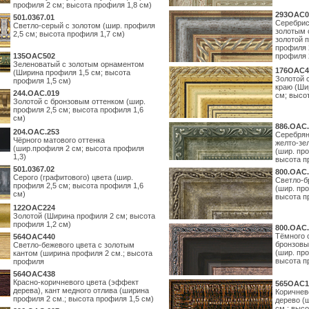
профиля 2 см; высота профиля 1,8 см)
293OAC0
501.0367.01
Серебрис
Светло-серый с золотом (шир. профиля
золотым 
2,5 см; высота профиля 1,7 см)
золотой 
профиля 
135OAC502
профиля 
Зеленоватый с золотым орнаментом
176OAC4
(Ширина профиля 1,5 см; высота
Золотой 
профиля 1,5 см)
краю (Ши
244.ОАС.019
см; высо
Золотой с бронзовым оттенком (шир.
профиля 2,5 см; высота профиля 1,6
см)
886.ОАС.
204.OAC.253
Серебрян
Чёрного матового оттенка
желто-зе
(шир.профиля 2 см; высота профиля
(шир. про
1,3)
высота п
501.0367.02
800.ОАС.
Серого (графитового) цвета (шир.
Светло-б
профиля 2,5 см; высота профиля 1,6
(шир. про
см)
высота п
122OAC224
Золотой (Ширина профиля 2 см; высота
профиля 1,2 см)
800.ОАС.
Тёмного 
564ОАС440
бронзовы
Светло-бежевого цвета с золотым
(шир. про
кантом (ширина профиля 2 см.; высота
высота п
профиля
564ОАС438
Красно-коричневого цвета (эффект
565ОАС1
дерева), кант медного отлива (ширина
Коричнев
профиля 2 см.; высота профиля 1,5 см)
дерево (
см.; выс