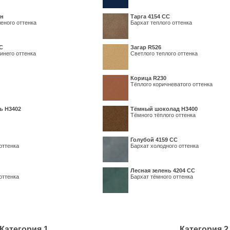
ин
Тарга 4154 СС
еного оттенка
Бархат теплого оттенка
С
Загар R526
инего оттенка
Светлого теплого оттенка
Корица R230
Тёплого коричневатого оттенка
ь H3402
Тёмный шоколад H3400
Тёмного тёплого оттенка
Голубой 4159 СС
оттенка
Бархат холодного оттенка
Лесная зелень 4204 СС
оттенка
Бархат тёмного оттенка
Категория 1
Категория 2