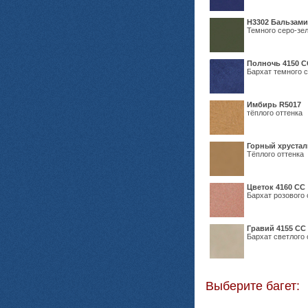
Н3302 Бальзам
Темного серо-зел
Полночь 4150 С
Бархат темного с
Имбирь R5017
тёплого оттенка
Горный хрустал
Тёплого оттенка
Цветок 4160 СС
Бархат розового 
Гравий 4155 СС
Бархат светлого 
Выберите багет: