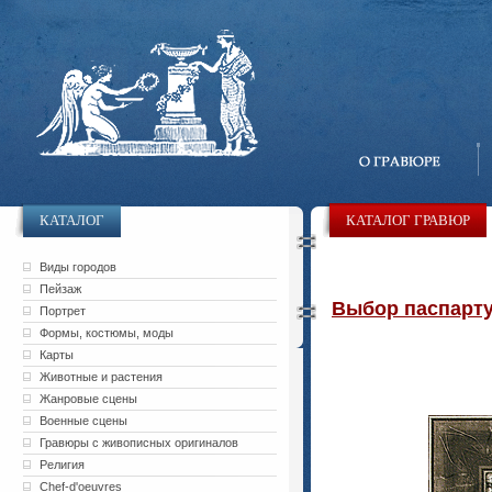
КАТАЛОГ
КАТАЛОГ ГРАВЮР
Виды городов
Пейзаж
Выбор паспарту 
Портрет
Формы, костюмы, моды
Карты
Животные и растения
Жанровые сцены
Военные сцены
Гравюры с живописных оригиналов
Религия
Chef-d'oeuvres