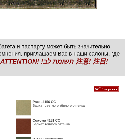
агета и паспарту может быть значительно
сомнения, приглашаем Вас в наши салоны, где
N! !תשומת לב 注意! 注目!
Рожь 4156 СС
Бархат светлого тёплого оттенка
Сонома 4151 СС
Бархат тёплого оттенка