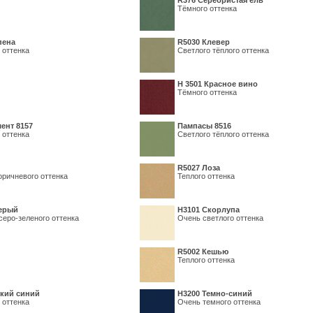
R376 Серебристая ель
Тёмного оттенка
пена
R5030 Клевер
 оттенка
Светлого тёплого оттенка
Н 3501 Красное вино
Тёмного оттенка
ент 8157
Пампасы 8516
 оттенка
Светлого тёплого оттенка
R5027 Лоза
оричневого оттенка
Теплого оттенка
серый
Н3101 Скорлупа
серо-зеленого оттенка
Очень светлого оттенка
R5002 Кешью
Теплого оттенка
кий синий
Н3200 Темно-синий
 оттенка
Очень темного оттенка