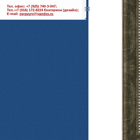
Тел. офис: +7 (925) 740-3-047;
Тел.:+7 (916) 172-8224 Екатерина (дизайн);
E-mail:
sgravury@yandex.ru