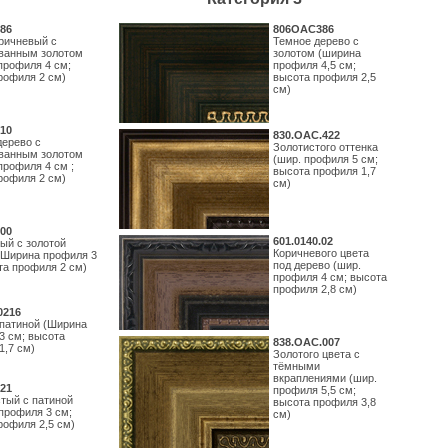
86
806OAC386
ричневый с
Темное дерево с
ванным золотом
золотом (ширина
профиля 4 см;
профиля 4,5 см;
рофиля 2 см)
высота профиля 2,5
см)
10
830.ОАС.422
дерево с
Золотистого оттенка
ванным золотом
(шир. профиля 5 см;
профиля 4 см ;
высота профиля 1,7
рофиля 2 см)
см)
00
601.0140.02
ый с золотой
Коричневого цвета
(Ширина профиля 3
под дерево (шир.
та профиля 2 см)
профиля 4 см; высота
профиля 2,8 см)
0216
 патиной (Ширина
3 см; высота
838.ОАС.007
1,7 см)
Золотого цвета с
тёмными
вкраплениями (шир.
21
профиля 5,5 см;
тый с патиной
высота профиля 3,8
профиля 3 см;
см)
рофиля 2,5 см)