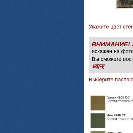
Укажите цвет с
искажен на фото
Вы сможете вос
ध्यान!
Выберите паспар
Глина 4205 СС
Бархат тёплого о
Ива 4146 СС
Бархат тёмного о