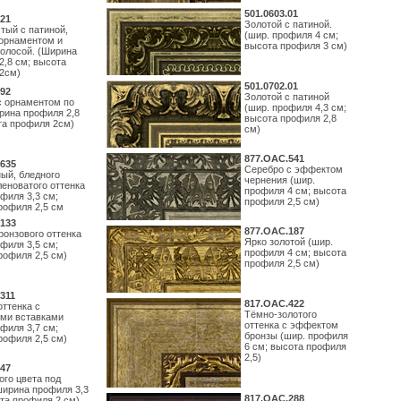
501.0603.01
21
Золотой с патиной.
тый с патиной,
(шир. профиля 4 см;
орнаментом и
высота профиля 3 см)
полосой. (Ширина
2,8 см; высота
2см)
501.0702.01
92
Золотой с патиной
с орнаментом по
(шир. профиля 4,3 см;
рина профиля 2,8
высота профиля 2,8
та профиля 2см)
см)
877.ОАС.541
635
Серебро с эффектом
ый, бледного
чернения (шир.
леноватого оттенка
профиля 4 см; высота
филя 3,3 см;
профиля 2,5 см)
рофиля 2,5 см
133
877.ОАС.187
ронзового оттенка
Ярко золотой (шир.
филя 3,5 см;
профиля 4 см; высота
рофиля 2,5 см)
профиля 2,5 см)
311
817.ОАС.422
оттенка с
Тёмно-золотого
ми вставками
оттенка с эффектом
филя 3,7 см;
бронзы (шир. профиля
рофиля 2,5 см)
6 см; высота профиля
2,5)
47
ого цвета под
ширина профиля 3,3
817.ОАС.288
ота профиля 2 см)