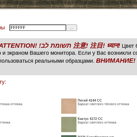
тены
ВНИМАНИЕ! ATTENTION! !תשומת לב 注意! 注目! ध्यान!
Цвет б
 и экраном Вашего монитора. Если у Вас возникли 
ВНИМАНИЕ! ATTENTIO
пользоваться реальными образцами.
ту:
Пегий 4144 СС
ттенка оттенка
Бархат светлого тёплого оттенка
Кактус 4172 СС
ттенка
Бархат светлого оттенка