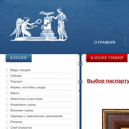
КАТАЛОГ
КАТАЛОГ ГРАВЮР
Виды городов
Пейзаж
Выбор паспарту 
Портрет
Формы, костюмы, моды
Карты
Животные и растения
Жанровые сцены
Военные сцены
Гравюры с живописных оригиналов
Религия
Chef-d'oeuvres