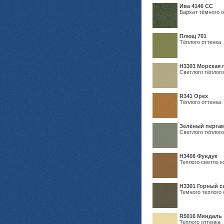
Ива 4146 СС
Бархат тёмного о
Плющ 701
Тёплого оттенка
H3303 Морская 
Светлого тёплого
R341 Орех
Тёплого оттенка
Зелёный пергам
Светлого тёплого
Н3408 Фундук
Теплого светло к
Н3301 Горный 
Темного теплого 
R5016 Миндаль
Теплого оттенка