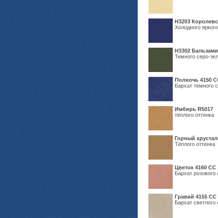
Н3203 Королевс
Холодного яркого
Н3302 Бальзам
Темного серо-зел
Полночь 4150 С
Бархат темного с
Имбирь R5017
тёплого оттенка
Горный хрустал
Тёплого оттенка
Цветок 4160 СС
Бархат розового 
Гравий 4155 СС
Бархат светлого 