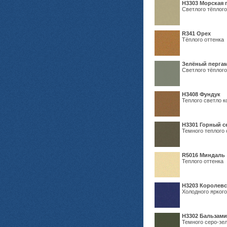
H3303 Морская 
Светлого тёплого
R341 Орех
Тёплого оттенка
Зелёный пергам
Светлого тёплого
Н3408 Фундук
Теплого светло к
Н3301 Горный 
Темного теплого 
R5016 Миндаль
Теплого оттенка
Н3203 Королевс
Холодного яркого
Н3302 Бальзам
Темного серо-зел