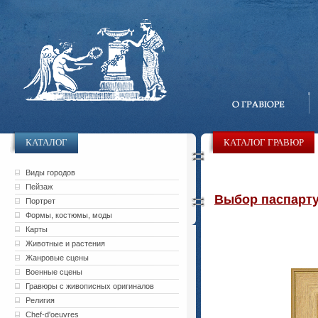
КАТАЛОГ
КАТАЛОГ ГРАВЮР
Виды городов
Пейзаж
Выбор паспарту 
Портрет
Формы, костюмы, моды
Карты
Животные и растения
Жанровые сцены
Военные сцены
Гравюры с живописных оригиналов
Религия
Chef-d'oeuvres