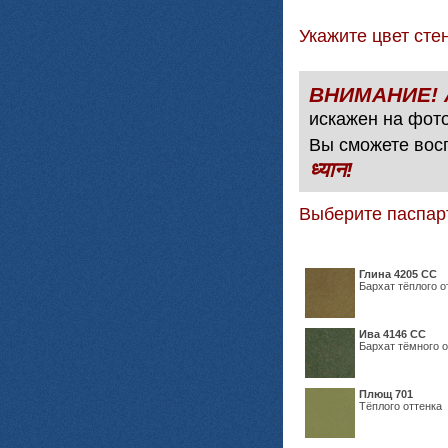
Укажите цвет с
искажен на фото
Вы сможете вос
ध्यान!
Выберите паспар
Глина 4205 СС
Бархат тёплого о
Ива 4146 СС
Бархат тёмного о
Плющ 701
Тёплого оттенка