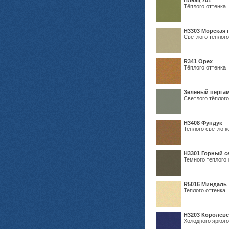
Плющ 701
Тёплого оттенка
H3303 Морская 
Светлого тёплого
R341 Орех
Тёплого оттенка
Зелёный пергам
Светлого тёплого
Н3408 Фундук
Теплого светло к
Н3301 Горный 
Темного теплого 
R5016 Миндаль
Теплого оттенка
Н3203 Королевс
Холодного яркого