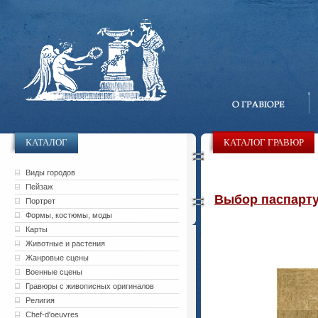
КАТАЛОГ
КАТАЛОГ ГРАВЮР
Виды городов
Пейзаж
Выбор паспарту 
Портрет
Формы, костюмы, моды
Карты
Животные и растения
Жанровые сцены
Военные сцены
Гравюры с живописных оригиналов
Религия
Chef-d'oeuvres