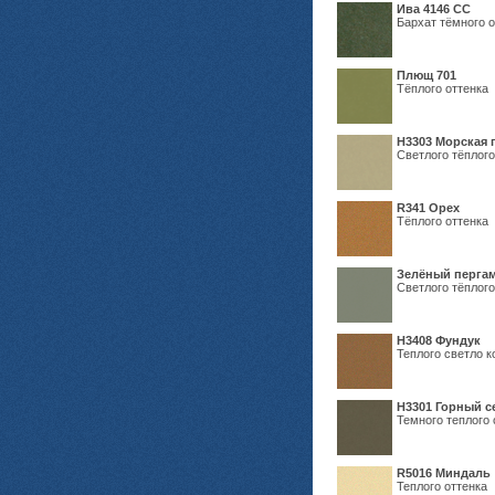
Ива 4146 СС
Бархат тёмного о
Плющ 701
Тёплого оттенка
H3303 Морская 
Светлого тёплого
R341 Орех
Тёплого оттенка
Зелёный пергам
Светлого тёплого
Н3408 Фундук
Теплого светло к
Н3301 Горный 
Темного теплого 
R5016 Миндаль
Теплого оттенка