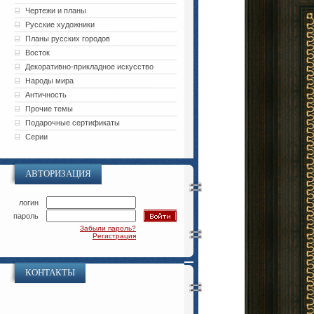
Чертежи и планы
Русские художники
Планы русских городов
Восток
Декоративно-прикладное искусство
Народы мира
Античность
Прочие темы
Подарочные сертификаты
Серии
АВТОРИЗАЦИЯ
логин
пароль
Забыли пароль?
Регистрация
КОНТАКТЫ