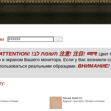
тены
ВНИМАНИЕ! ATTENTION! !תשומת לב 注意! 注目! ध्यान!
Цвет б
 и экраном Вашего монитора. Если у Вас возникли 
ВНИМАНИЕ! ATTENTIO
пользоваться реальными образцами.
ту:
Пегий 4144 СС
ттенка оттенка
Бархат светлого тёплого оттенка