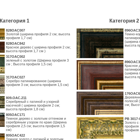
Категория 1
Категория 2
828OAC007
896OAC3
Золотой (ширина профиля 2 см; высота
Темно-ко
профиля 1,7 см)
патиниро
(ширина 
828OAC842
высота п
Красное дерево ( ширина профиля 2 см;
высота профиля 1,7 см )
317OAC002
зеленый с золотом (Ширина профиля 3
896OAC3
см ; Высота профиля 1,5 см)
Красное 
патиниро
(ширина 
высота п
317OAC027
Серебро патинированное (ширина
профиля 3 см; высота профиля 1,5 см)
176OAC6
Деревянн
809.ОАС.211
полосой 
Серебряный с патиной и узорной
см; Высо
насечкой ( ширина профиля 2 см;
высота профиля 1,8 см)
805OAC171
Темное дерево с золотым оттенком и
PB 3017-
серебряным узором по краю (Ширина
Золото с
профиля 2,5 см; высота профиля 1,5
профиля 
см)
профиля 
805OAC422
Темное золото с патиной и золотым