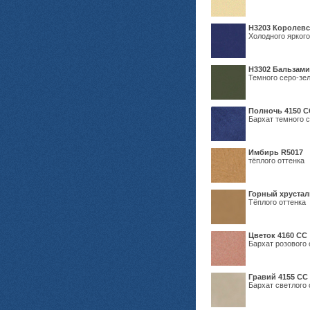
Н3203 Королевс
Холодного яркого
Н3302 Бальзам
Темного серо-зел
Полночь 4150 С
Бархат темного с
Имбирь R5017
тёплого оттенка
Горный хрустал
Тёплого оттенка
Цветок 4160 СС
Бархат розового 
Гравий 4155 СС
Бархат светлого 