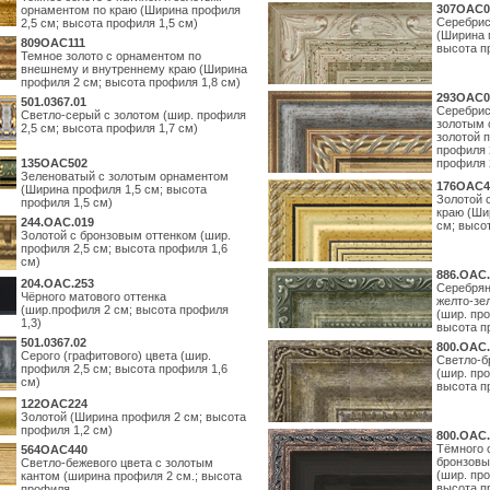
307OAC0
орнаментом по краю (Ширина профиля
Серебрис
2,5 см; высота профиля 1,5 см)
(Ширина 
809OAC111
высота п
Темное золото с орнаментом по
внешнему и внутреннему краю (Ширина
профиля 2 см; высота профиля 1,8 см)
293OAC0
501.0367.01
Серебрис
Светло-серый с золотом (шир. профиля
золотым 
2,5 см; высота профиля 1,7 см)
золотой 
профиля 
135OAC502
профиля 
Зеленоватый с золотым орнаментом
176OAC4
(Ширина профиля 1,5 см; высота
Золотой 
профиля 1,5 см)
краю (Ши
244.ОАС.019
см; высо
Золотой с бронзовым оттенком (шир.
профиля 2,5 см; высота профиля 1,6
см)
886.ОАС.
204.OAC.253
Серебрян
Чёрного матового оттенка
желто-зе
(шир.профиля 2 см; высота профиля
(шир. про
1,3)
высота п
501.0367.02
800.ОАС.
Серого (графитового) цвета (шир.
Светло-б
профиля 2,5 см; высота профиля 1,6
(шир. про
см)
высота п
122OAC224
Золотой (Ширина профиля 2 см; высота
профиля 1,2 см)
800.ОАС.
Тёмного 
564ОАС440
бронзовы
Светло-бежевого цвета с золотым
(шир. про
кантом (ширина профиля 2 см.; высота
высота п
профиля