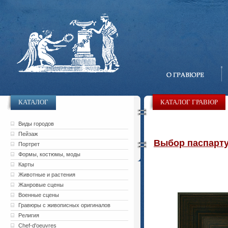
КАТАЛОГ
КАТАЛОГ ГРАВЮР
Виды городов
Пейзаж
Выбор паспарту 
Портрет
Формы, костюмы, моды
Карты
Животные и растения
Жанровые сцены
Военные сцены
Гравюры с живописных оригиналов
Религия
Chef-d'oeuvres