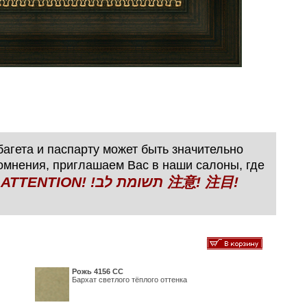
агета и паспарту может быть значительно
сомнения, приглашаем Вас в наши салоны, где
N! !תשומת לב 注意! 注目!
Рожь 4156 СС
Бархат светлого тёплого оттенка