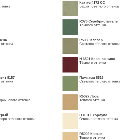
Кактус 4172 СС
ттенка
Бархат светлого оттенка
R376 Серебристая ель
Тёмного оттенка
пена
R5030 Клевер
 оттенка
Светлого тёплого оттенка
Н 3501 Красное вино
Тёмного оттенка
ент 8157
Пампасы 8516
 оттенка
Светлого тёплого оттенка
R5027 Лоза
оричневого оттенка
Теплого оттенка
серый
Н3101 Скорлупа
серо-зеленого оттенка
Очень светлого оттенка
R5002 Кешью
Теплого оттенка