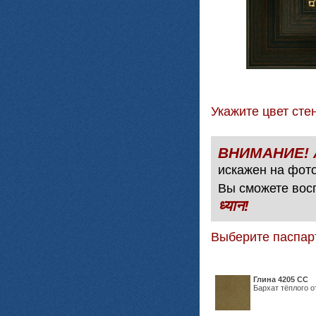
Укажите цвет с
искажен на фото
Вы сможете вос
ध्यान!
Выберите паспар
Глина 4205 СС
Бархат тёплого о