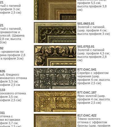
21
профиля 5,5 см;
тый с патиной
высота профиля 3,8
профиля 3 см;
см)
рофиля 2,5 см)
501.0603.01
21
Золотой с патиной.
тый с патиной,
(шир. профиля 4 см;
орнаментом и
высота профиля 3 см)
полосой. (Ширина
2,8 см; высота
2см)
501.0702.01
92
Золотой с патиной
с орнаментом по
(шир. профиля 4,3 см;
рина профиля 2,8
высота профиля 2,8
та профиля 2см)
см)
877.ОАС.541
635
Серебро с эффектом
ый, бледного
чернения (шир.
леноватого оттенка
профиля 4 см; высота
филя 3,3 см;
профиля 2,5 см)
рофиля 2,5 см
133
877.ОАС.187
ронзового оттенка
Ярко золотой (шир.
филя 3,5 см;
профиля 4 см; высота
рофиля 2,5 см)
профиля 2,5 см)
311
817.ОАС.422
оттенка с
Тёмно-золотого
ми вставками
оттенка с эффектом
филя 3,7 см;
бронзы (шир. профиля
рофиля 2,5 см)