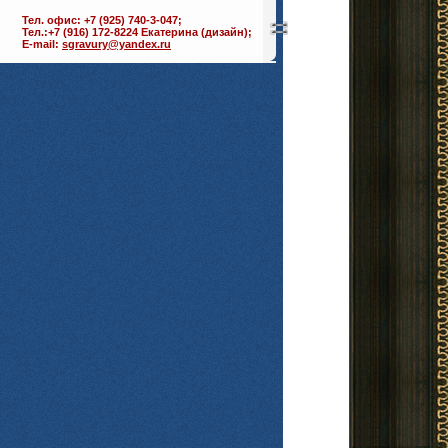
Тел. офис: +7 (925) 740-3-047;
Тел.:+7 (916) 172-8224 Екатерина (дизайн);
E-mail:
sgravury@yandex.ru