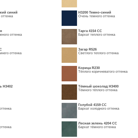
кий синий
Н3200 Темно-синий
 оттенка
Очень темного оттенка
ин
Тарга 4154 СС
еного оттенка
Бархат теплого оттенка
С
Загар R526
инего оттенка
Светлого теплого оттенка
Корица R230
Тёплого коричневатого оттенка
ь H3402
Тёмный шоколад H3400
Тёмного тёплого оттенка
Голубой 4159 СС
оттенка
Бархат холодного оттенка
Лесная зелень 4204 СС
оттенка
Бархат тёмного оттенка