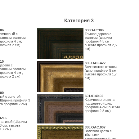
Категория 3
86
806OAC386
ричневый с
Темное дерево с
ванным золотом
золотом (ширина
профиля 4 см;
профиля 4,5 см;
рофиля 2 см)
высота профиля 2,5
см)
10
830.ОАС.422
дерево с
Золотистого оттенка
ванным золотом
(шир. профиля 5 см;
профиля 4 см ;
высота профиля 1,7
рофиля 2 см)
см)
00
601.0140.02
ый с золотой
Коричневого цвета
(Ширина профиля 3
под дерево (шир.
та профиля 2 см)
профиля 4 см; высота
профиля 2,8 см)
0216
 патиной (Ширина
3 см; высота
838.ОАС.007
1,7 см)
Золотого цвета с
тёмными
вкраплениями (шир.