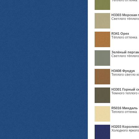
Тёплого оттенка
H3303 Морская 
Светлого тёплого
R341 Орех
Тёплого оттенка
Зелёный пергам
Светлого тёплого
Н3408 Фундук
Теплого светло к
Н3301 Горный 
Темного теплого 
R5016 Миндаль
Теплого оттенка
Н3203 Королевс
Холодного яркого