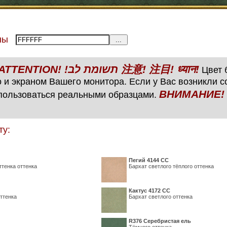
тены
ВНИМАНИЕ! ATTENTION! !תשומת לב 注意! 注目! ध्यान!
Цвет б
 и экраном Вашего монитора. Если у Вас возникли 
ВНИМАНИЕ! ATTENTIO
пользоваться реальными образцами.
ту:
Пегий 4144 СС
ттенка оттенка
Бархат светлого тёплого оттенка
Кактус 4172 СС
ттенка
Бархат светлого оттенка
R376 Серебристая ель