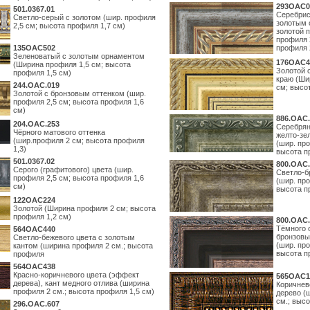
293OAC0
501.0367.01
Серебрис
Светло-серый с золотом (шир. профиля
золотым 
2,5 см; высота профиля 1,7 см)
золотой 
профиля 
135OAC502
профиля 
Зеленоватый с золотым орнаментом
176OAC4
(Ширина профиля 1,5 см; высота
Золотой 
профиля 1,5 см)
краю (Ши
244.ОАС.019
см; высо
Золотой с бронзовым оттенком (шир.
профиля 2,5 см; высота профиля 1,6
см)
886.ОАС.
204.OAC.253
Серебрян
Чёрного матового оттенка
желто-зе
(шир.профиля 2 см; высота профиля
(шир. про
1,3)
высота п
501.0367.02
800.ОАС.
Серого (графитового) цвета (шир.
Светло-б
профиля 2,5 см; высота профиля 1,6
(шир. про
см)
высота п
122OAC224
Золотой (Ширина профиля 2 см; высота
профиля 1,2 см)
800.ОАС.
Тёмного 
564ОАС440
бронзовы
Светло-бежевого цвета с золотым
(шир. про
кантом (ширина профиля 2 см.; высота
высота п
профиля
564ОАС438
Красно-коричневого цвета (эффект
565ОАС1
дерева), кант медного отлива (ширина
Коричнев
профиля 2 см.; высота профиля 1,5 см)
дерево (
см.; выс
296.OAC.607