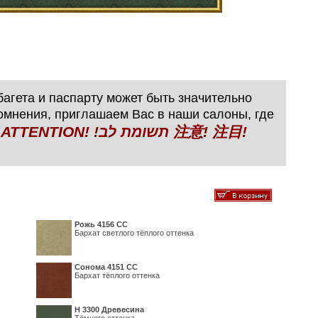
агета и паспарту может быть значительно
сомнения, приглашаем Вас в наши салоны, где
N! !תשומת לב 注意! 注目!
Рожь 4156 СС
Бархат светлого тёплого оттенка
Сонома 4151 СС
Бархат тёплого оттенка
H 3300 Древесина