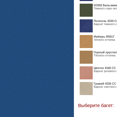
Н3302 Бальзам
Темного серо-зел
Полночь 4150 С
Бархат темного с
Имбирь R5017
тёплого оттенка
Горный хрустал
Тёплого оттенка
Цветок 4160 СС
Бархат розового 
Гравий 4155 СС
Бархат светлого 
Выберите багет: