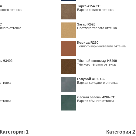
ин
Тарга 4154 СС
еного оттенка
Бархат теплого оттенка
С
Загар R526
инего оттенка
Светлого теплого оттенка
Корица R230
Тёплого коричневатого оттенка
ь H3402
Тёмный шоколад H3400
Тёмного тёплого оттенка
Голубой 4159 СС
оттенка
Бархат холодного оттенка
Лесная зелень 4204 СС
оттенка
Бархат тёмного оттенка
Категория 1
Категория 2