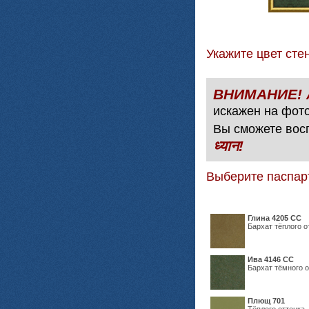
Укажите цвет с
искажен на фото
Вы сможете вос
ध्यान!
Выберите паспар
Глина 4205 СС
Бархат тёплого о
Ива 4146 СС
Бархат тёмного о
Плющ 701