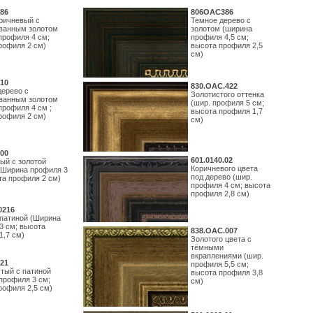
86
806OAC386
ричневый с
Темное дерево с
ванным золотом
золотом (ширина
профиля 4 см;
профиля 4,5 см;
рофиля 2 см)
высота профиля 2,5
см)
10
830.ОАС.422
дерево с
Золотистого оттенка
ванным золотом
(шир. профиля 5 см;
профиля 4 см ;
высота профиля 1,7
рофиля 2 см)
см)
00
601.0140.02
ый с золотой
Коричневого цвета
(Ширина профиля 3
под дерево (шир.
та профиля 2 см)
профиля 4 см; высота
профиля 2,8 см)
0216
 патиной (Ширина
3 см; высота
838.ОАС.007
1,7 см)
Золотого цвета с
тёмными
вкраплениями (шир.
21
профиля 5,5 см;
тый с патиной
высота профиля 3,8
профиля 3 см;
см)
рофиля 2,5 см)