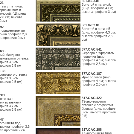
501.0603.01
21
Золотой с патиной.
тый с патиной,
(шир. профиля 4 см;
орнаментом и
высота профиля 3 см)
полосой. (Ширина
2,8 см; высота
2см)
501.0702.01
92
Золотой с патиной
с орнаментом по
(шир. профиля 4,3 см;
рина профиля 2,8
высота профиля 2,8
та профиля 2см)
см)
877.ОАС.541
635
Серебро с эффектом
ый, бледного
чернения (шир.
леноватого оттенка
профиля 4 см; высота
филя 3,3 см;
профиля 2,5 см)
рофиля 2,5 см
133
877.ОАС.187
ронзового оттенка
Ярко золотой (шир.
филя 3,5 см;
профиля 4 см; высота
рофиля 2,5 см)
профиля 2,5 см)
311
817.ОАС.422
оттенка с
Тёмно-золотого
ми вставками
оттенка с эффектом
филя 3,7 см;
бронзы (шир. профиля
рофиля 2,5 см)
6 см; высота профиля
2,5)
47
ого цвета под
ширина профиля 3,3
817.ОАС.288
ота профиля 2 см)
Тёмного цвета (под