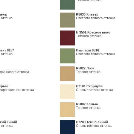
Тёмного оттенка
пена
R5030 Клевер
 оттенка
Светлого тёплого оттенка
Н 3501 Красное вино
Тёмного оттенка
ент 8157
Пампасы 8516
 оттенка
Светлого тёплого оттенка
R5027 Лоза
оричневого оттенка
Теплого оттенка
серый
Н3101 Скорлупа
серо-зеленого оттенка
Очень светлого оттенка
R5002 Кешью
Теплого оттенка
кий синий
Н3200 Темно-синий
 оттенка
Очень темного оттенка