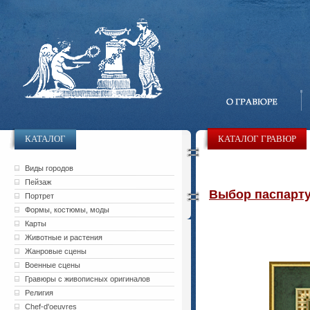
КАТАЛОГ
КАТАЛОГ ГРАВЮР
Виды городов
Пейзаж
Выбор паспарту 
Портрет
Формы, костюмы, моды
Карты
Животные и растения
Жанровые сцены
Военные сцены
Гравюры с живописных оригиналов
Религия
Chef-d'oeuvres