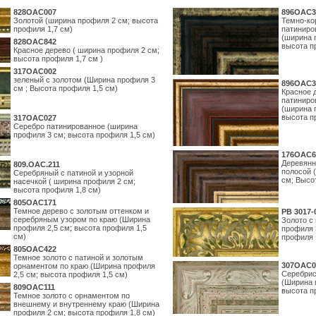
828OAC007
896OAC3
Золотой (ширина профиля 2 см; высота
Темно-ко
профиля 1,7 см)
патиниро
(ширина 
828OAC842
высота п
Красное дерево ( ширина профиля 2 см;
высота профиля 1,7 см )
317OAC002
зеленый с золотом (Ширина профиля 3
896OAC3
см ; Высота профиля 1,5 см)
Красное 
патиниро
(ширина 
высота п
317OAC027
Серебро патинированное (ширина
профиля 3 см; высота профиля 1,5 см)
176OAC6
Деревянн
809.ОАС.211
полосой 
Серебряный с патиной и узорной
см; Высо
насечкой ( ширина профиля 2 см;
высота профиля 1,8 см)
805OAC171
Темное дерево с золотым оттенком и
PB 3017-
серебряным узором по краю (Ширина
Золото с
профиля 2,5 см; высота профиля 1,5
профиля 
см)
профиля 
805OAC422
Темное золото с патиной и золотым
307OAC0
орнаментом по краю (Ширина профиля
Серебрис
2,5 см; высота профиля 1,5 см)
(Ширина 
809OAC111
высота п
Темное золото с орнаментом по
внешнему и внутреннему краю (Ширина
профиля 2 см; высота профиля 1,8 см)