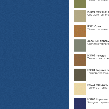
Тёплого оттенка
H3303 Морская 
Светлого тёплого
R341 Орех
Тёплого оттенка
Зелёный пергам
Светлого тёплого
Н3408 Фундук
Теплого светло к
Н3301 Горный 
Темного теплого 
R5016 Миндаль
Теплого оттенка
Н3203 Королевс
Холодного яркого