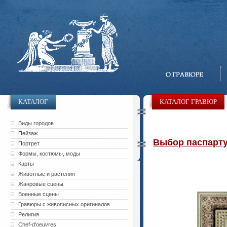
КАТАЛОГ
КАТАЛОГ ГРАВЮР
Виды городов
Пейзаж
Выбор паспарту 
Портрет
Формы, костюмы, моды
Карты
Животные и растения
Жанровые сцены
Военные сцены
Гравюры с живописных оригиналов
Религия
Chef-d'oeuvres