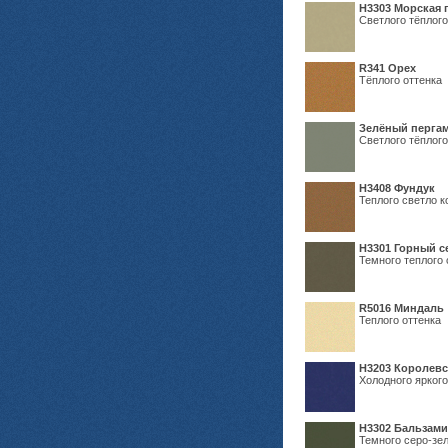
H3303 Морская 
Светлого тёплого
R341 Орех
Тёплого оттенка
Зелёный пергам
Светлого тёплого
Н3408 Фундук
Теплого светло к
Н3301 Горный 
Темного теплого 
R5016 Миндаль
Теплого оттенка
Н3203 Королевс
Холодного яркого
Н3302 Бальзам
Темного серо-зел