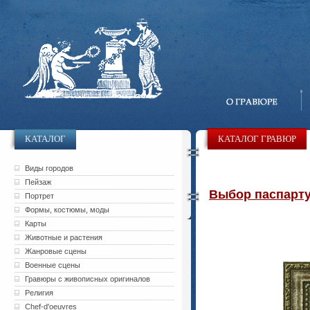
КАТАЛОГ
КАТАЛОГ ГРАВЮР
Виды городов
Пейзаж
Выбор паспарту 
Портрет
Формы, костюмы, моды
Карты
Животные и растения
Жанровые сцены
Военные сцены
Гравюры с живописных оригиналов
Религия
Chef-d'oeuvres