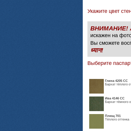
Укажите цвет с
искажен на фото
Вы сможете вос
ध्यान!
Выберите паспар
Глина 4205 СС
Бархат тёплого о
Ива 4146 СС
Бархат тёмного о
Плющ 701
Тёплого оттенка