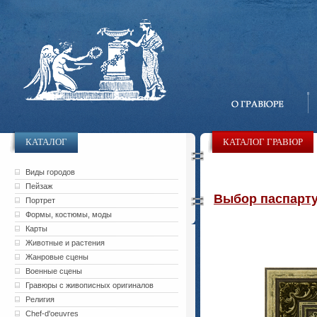
КАТАЛОГ
КАТАЛОГ ГРАВЮР
Виды городов
Пейзаж
Выбор паспарту 
Портрет
Формы, костюмы, моды
Карты
Животные и растения
Жанровые сцены
Военные сцены
Гравюры с живописных оригиналов
Религия
Chef-d'oeuvres