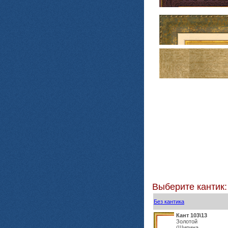
Выберите кантик:
Без кантика
Кант 103\13
Золотой
(Ширина