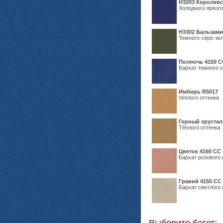
Н3203 Королевс
Холодного яркого
Н3302 Бальзам
Темного серо-зел
Полночь 4150 С
Бархат темного с
Имбирь R5017
тёплого оттенка
Горный хрустал
Тёплого оттенка
Цветок 4160 СС
Бархат розового 
Гравий 4155 СС
Бархат светлого 