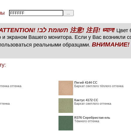
тены
ВНИМАНИЕ! ATTENTION! !תשומת לב 注意! 注目! ध्यान!
Цвет б
 и экраном Вашего монитора. Если у Вас возникли 
ВНИМАНИЕ! ATTENTIO
пользоваться реальными образцами.
ту:
Пегий 4144 СС
ттенка оттенка
Бархат светлого тёплого оттенка
Кактус 4172 СС
ттенка
Бархат светлого оттенка
R376 Серебристая ель
Тёмного оттенка