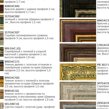
профиля 1,7 см)
патиниро
(ширина 
828OAC842
высота п
Красное дерево ( ширина профиля 2 см;
высота профиля 1,7 см )
317OAC002
зеленый с золотом (Ширина профиля 3
896OAC3
см ; Высота профиля 1,5 см)
Красное 
патиниро
(ширина 
высота п
317OAC027
Серебро патинированное (ширина
профиля 3 см; высота профиля 1,5 см)
176OAC6
Деревянн
809.ОАС.211
полосой 
Серебряный с патиной и узорной
см; Высо
насечкой ( ширина профиля 2 см;
высота профиля 1,8 см)
805OAC171
Темное дерево с золотым оттенком и
PB 3017-
серебряным узором по краю (Ширина
Золото с
профиля 2,5 см; высота профиля 1,5
профиля 
см)
профиля 
805OAC422
Темное золото с патиной и золотым
307OAC0
орнаментом по краю (Ширина профиля
Серебрис
2,5 см; высота профиля 1,5 см)
(Ширина 
809OAC111
высота п
Темное золото с орнаментом по
внешнему и внутреннему краю (Ширина
профиля 2 см; высота профиля 1,8 см)
293OAC0
501.0367.01
Серебрис
Светло-серый с золотом (шир. профиля
золотым 