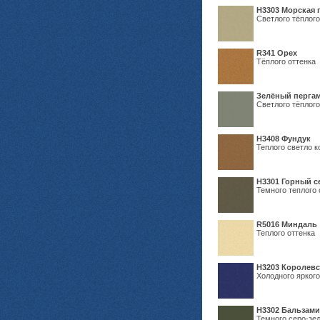
H3303 Морская 
Светлого тёплого
R341 Орех
Тёплого оттенка
Зелёный пергам
Светлого тёплого
Н3408 Фундук
Теплого светло к
Н3301 Горный 
Темного теплого 
R5016 Миндаль
Теплого оттенка
Н3203 Королевс
Холодного яркого
Н3302 Бальзам
Темного серо-зел