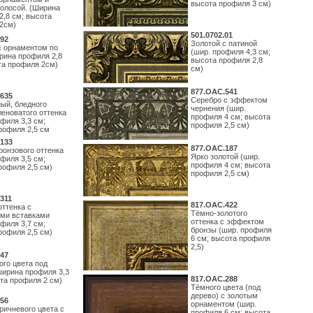
высота профиля 3 см)
полосой. (Ширина
2,8 см; высота
2см)
501.0702.01
92
Золотой с патиной
с орнаментом по
(шир. профиля 4,3 см;
рина профиля 2,8
высота профиля 2,8
та профиля 2см)
см)
877.ОАС.541
635
Серебро с эффектом
ый, бледного
чернения (шир.
леноватого оттенка
профиля 4 см; высота
филя 3,3 см;
профиля 2,5 см)
рофиля 2,5 см
133
877.ОАС.187
ронзового оттенка
Ярко золотой (шир.
филя 3,5 см;
профиля 4 см; высота
рофиля 2,5 см)
профиля 2,5 см)
311
817.ОАС.422
оттенка с
Тёмно-золотого
ми вставками
оттенка с эффектом
филя 3,7 см;
бронзы (шир. профиля
рофиля 2,5 см)
6 см; высота профиля
2,5)
47
ого цвета под
ширина профиля 3,3
817.ОАС.288
ота профиля 2 см)
Тёмного цвета (под
дерево) с золотым
56
орнаментом (шир.
ричневого цвета с
профиля 6 см; высота