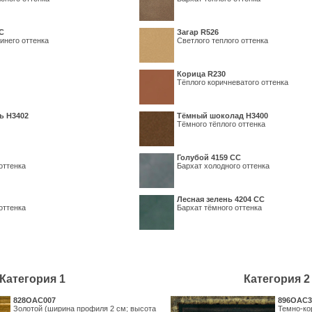
С
Загар R526
инего оттенка
Светлого теплого оттенка
Корица R230
Тёплого коричневатого оттенка
ь H3402
Тёмный шоколад H3400
Тёмного тёплого оттенка
Голубой 4159 СС
оттенка
Бархат холодного оттенка
Лесная зелень 4204 СС
оттенка
Бархат тёмного оттенка
Категория 1
Категория 2
828OAC007
896OAC3
Золотой (ширина профиля 2 см; высота
Темно-ко