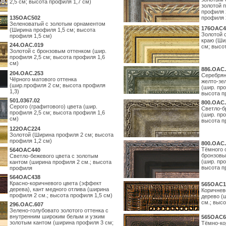
2,5 см; высота профиля 1,7 см)
золотой 
профиля 
135OAC502
профиля 
Зеленоватый с золотым орнаментом
176OAC4
(Ширина профиля 1,5 см; высота
Золотой 
профиля 1,5 см)
краю (Ши
244.ОАС.019
см; высо
Золотой с бронзовым оттенком (шир.
профиля 2,5 см; высота профиля 1,6
см)
886.ОАС.
204.OAC.253
Серебрян
Чёрного матового оттенка
желто-зе
(шир.профиля 2 см; высота профиля
(шир. про
1,3)
высота п
501.0367.02
800.ОАС.
Серого (графитового) цвета (шир.
Светло-б
профиля 2,5 см; высота профиля 1,6
(шир. про
см)
высота п
122OAC224
Золотой (Ширина профиля 2 см; высота
профиля 1,2 см)
800.ОАС.
Тёмного 
564ОАС440
бронзовы
Светло-бежевого цвета с золотым
(шир. про
кантом (ширина профиля 2 см.; высота
высота п
профиля
564ОАС438
Красно-коричневого цвета (эффект
565ОАС1
дерева), кант медного отлива (ширина
Коричнев
профиля 2 см.; высота профиля 1,5 см)
дерево (
см.; выс
296.OAC.607
Зелено-голубовато золотого оттенка с
внутренним широким белым и узким
565ОАС6
золотым кантом (ширина профиля 3 см;
Тёмно-ко