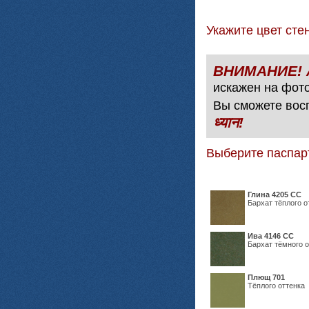
Укажите цвет с
искажен на фото
Вы сможете вос
ध्यान!
Выберите паспар
Глина 4205 СС
Бархат тёплого о
Ива 4146 СС
Бархат тёмного о
Плющ 701
Тёплого оттенка