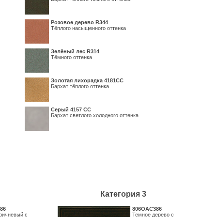
Розовое дерево R344
Тёплого насыщенного оттенка
Зелёный лес R314
Тёмного оттенка
Золотая лихорадка 4181СС
Бархат тёплого оттенка
Серый 4157 СС
Бархат светлого холодного оттенка
Категория 3
86
806OAC386
ричневый с
Темное дерево с