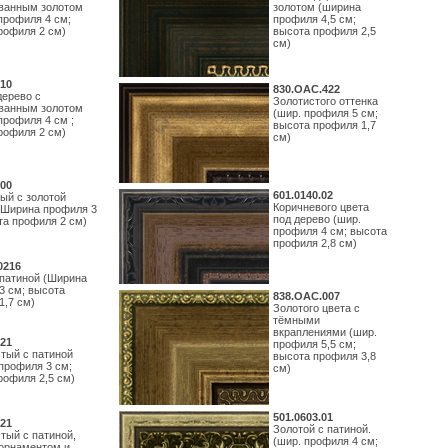
ванным золотом
золотом (ширина
профиля 4 см;
профиля 4,5 см;
рофиля 2 см)
высота профиля 2,5
см)
10
830.ОАС.422
дерево с
Золотистого оттенка
ванным золотом
(шир. профиля 5 см;
профиля 4 см ;
высота профиля 1,7
рофиля 2 см)
см)
00
601.0140.02
ый с золотой
Коричневого цвета
(Ширина профиля 3
под дерево (шир.
та профиля 2 см)
профиля 4 см; высота
профиля 2,8 см)
0216
 патиной (Ширина
3 см; высота
838.ОАС.007
1,7 см)
Золотого цвета с
тёмными
вкраплениями (шир.
21
профиля 5,5 см;
тый с патиной
высота профиля 3,8
профиля 3 см;
см)
рофиля 2,5 см)
501.0603.01
21
Золотой с патиной.
тый с патиной,
(шир. профиля 4 см;
орнаментом и