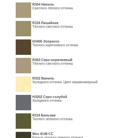
R354 Никель
Светлого тёплого оттенка
R118 Лишайник
Тёплого светлого оттенка
Н3405 Эспрессо
Теплого коричневого оттенка
R363 Серо-коричневый
Тёплого светлого оттенка
R332 Ваниль
Холодного оттенка. Цвет неравномерный
Н3202 Серо-голубой
Холодного оттенка
R119 Бальзам
Теплого зеленого оттенка
Мох 4148 СС
Бархат теплого темного оттенка