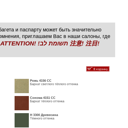
агета и паспарту может быть значительно
сомнения, приглашаем Вас в наши салоны, где
N! !תשומת לב 注意! 注目!
Рожь 4156 СС
Бархат светлого тёплого оттенка
Сонома 4151 СС
Бархат тёплого оттенка
H 3300 Древесина
Тёмного оттенка