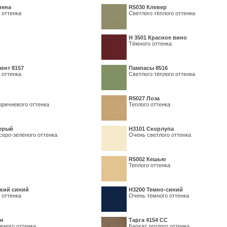
пена
R5030 Клевер
 оттенка
Светлого тёплого оттенка
Н 3501 Красное вино
Тёмного оттенка
ент 8157
Пампасы 8516
 оттенка
Светлого тёплого оттенка
R5027 Лоза
оричневого оттенка
Теплого оттенка
серый
Н3101 Скорлупа
серо-зеленого оттенка
Очень светлого оттенка
R5002 Кешью
Теплого оттенка
кий синий
Н3200 Темно-синий
 оттенка
Очень темного оттенка
ин
Тарга 4154 СС
еного оттенка
Бархат теплого оттенка