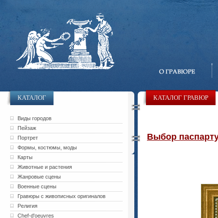
КАТАЛОГ
КАТАЛОГ ГРАВЮР
Виды городов
Пейзаж
Выбор паспарту 
Портрет
Формы, костюмы, моды
Карты
Животные и растения
Жанровые сцены
Военные сцены
Гравюры с живописных оригиналов
Религия
Chef-d'oeuvres