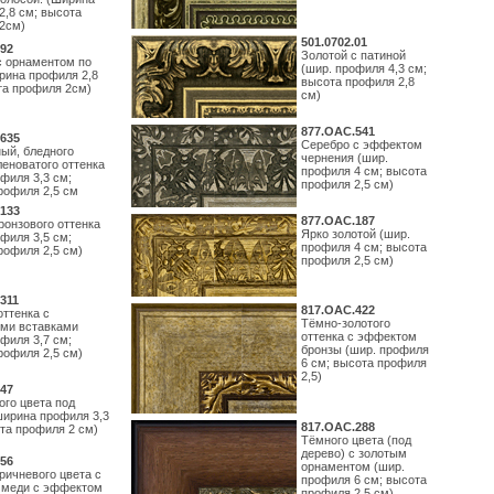
2,8 см; высота
2см)
501.0702.01
92
Золотой с патиной
с орнаментом по
(шир. профиля 4,3 см;
рина профиля 2,8
высота профиля 2,8
та профиля 2см)
см)
877.ОАС.541
635
Серебро с эффектом
ый, бледного
чернения (шир.
леноватого оттенка
профиля 4 см; высота
филя 3,3 см;
профиля 2,5 см)
рофиля 2,5 см
133
877.ОАС.187
ронзового оттенка
Ярко золотой (шир.
филя 3,5 см;
профиля 4 см; высота
рофиля 2,5 см)
профиля 2,5 см)
311
817.ОАС.422
оттенка с
Тёмно-золотого
ми вставками
оттенка с эффектом
филя 3,7 см;
бронзы (шир. профиля
рофиля 2,5 см)
6 см; высота профиля
2,5)
47
ого цвета под
ширина профиля 3,3
817.ОАС.288
ота профиля 2 см)
Тёмного цвета (под
дерево) с золотым
56
орнаментом (шир.
ричневого цвета с
профиля 6 см; высота
 меди с эффектом
профиля 2,5 см)