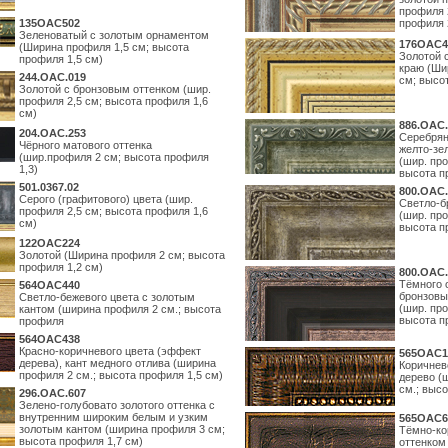
профиля 
135OAC502
профиля 
Зеленоватый с золотым орнаментом
176OAC4
(Ширина профиля 1,5 см; высота
Золотой 
профиля 1,5 см)
краю (Ши
244.ОАС.019
см; высо
Золотой с бронзовым оттенком (шир.
профиля 2,5 см; высота профиля 1,6
см)
886.ОАС.
204.OAC.253
Серебрян
Чёрного матового оттенка
желто-зе
(шир.профиля 2 см; высота профиля
(шир. про
1,3)
высота п
501.0367.02
800.ОАС.
Серого (графитового) цвета (шир.
Светло-б
профиля 2,5 см; высота профиля 1,6
(шир. про
см)
высота п
122OAC224
Золотой (Ширина профиля 2 см; высота
профиля 1,2 см)
800.ОАС.
Тёмного 
564ОАС440
бронзовы
Светло-бежевого цвета с золотым
(шир. про
кантом (ширина профиля 2 см.; высота
высота п
профиля
564ОАС438
Красно-коричневого цвета (эффект
565ОАС1
дерева), кант медного отлива (ширина
Коричнев
профиля 2 см.; высота профиля 1,5 см)
дерево (
см.; выс
296.OAC.607
Зелено-голубовато золотого оттенка с
внутренним широким белым и узким
565ОАС6
золотым кантом (ширина профиля 3 см;
Тёмно-ко
высота профиля 1,7 см)
оттенком