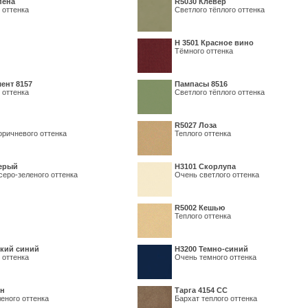
пена
R5030 Клевер
 оттенка
Светлого тёплого оттенка
Н 3501 Красное вино
Тёмного оттенка
ент 8157
Пампасы 8516
 оттенка
Светлого тёплого оттенка
R5027 Лоза
оричневого оттенка
Теплого оттенка
серый
Н3101 Скорлупа
серо-зеленого оттенка
Очень светлого оттенка
R5002 Кешью
Теплого оттенка
кий синий
Н3200 Темно-синий
 оттенка
Очень темного оттенка
ин
Тарга 4154 СС
еного оттенка
Бархат теплого оттенка