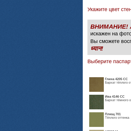
Укажите цвет с
искажен на фото
Вы сможете вос
ध्यान!
Выберите паспар
Глина 4205 СС
Бархат тёплого о
Ива 4146 СС
Бархат тёмного о
Плющ 701
Тёплого оттенка