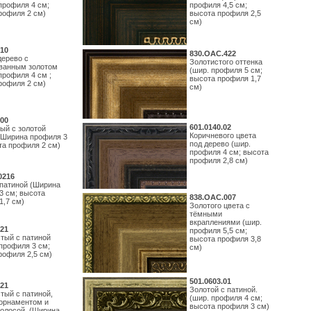
профиля 4 см;
профиля 4,5 см;
рофиля 2 см)
высота профиля 2,5
см)
10
830.ОАС.422
дерево с
Золотистого оттенка
ванным золотом
(шир. профиля 5 см;
профиля 4 см ;
высота профиля 1,7
рофиля 2 см)
см)
00
601.0140.02
ый с золотой
Коричневого цвета
(Ширина профиля 3
под дерево (шир.
та профиля 2 см)
профиля 4 см; высота
профиля 2,8 см)
0216
 патиной (Ширина
3 см; высота
838.ОАС.007
1,7 см)
Золотого цвета с
тёмными
вкраплениями (шир.
21
профиля 5,5 см;
тый с патиной
высота профиля 3,8
профиля 3 см;
см)
рофиля 2,5 см)
501.0603.01
21
Золотой с патиной.
тый с патиной,
(шир. профиля 4 см;
орнаментом и
высота профиля 3 см)
полосой. (Ширина