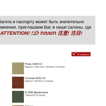
агета и паспарту может быть значительно
сомнения, приглашаем Вас в наши салоны, где
N! !תשומת לב 注意! 注目!
Рожь 4156 СС
Бархат светлого тёплого оттенка
Сонома 4151 СС
Бархат тёплого оттенка
H 3300 Древесина
Тёмного оттенка