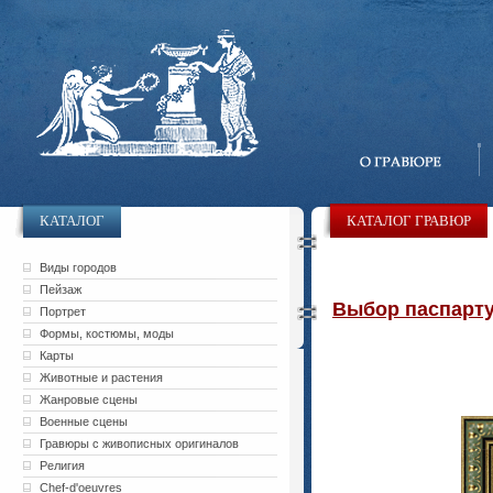
КАТАЛОГ
КАТАЛОГ ГРАВЮР
Виды городов
Пейзаж
Выбор паспарту 
Портрет
Формы, костюмы, моды
Карты
Животные и растения
Жанровые сцены
Военные сцены
Гравюры с живописных оригиналов
Религия
Chef-d'oeuvres