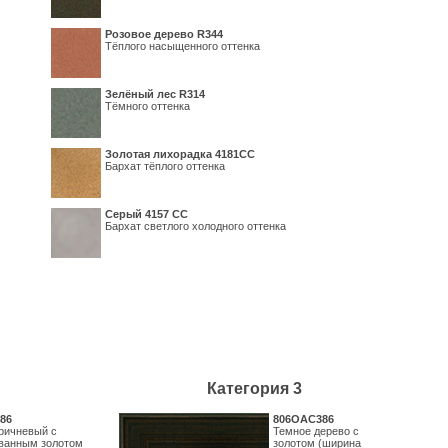
Розовое дерево R344
Тёплого насыщенного оттенка
Зелёный лес R314
Тёмного оттенка
Золотая лихорадка 4181СС
Бархат тёплого оттенка
Серый 4157 СС
Бархат светлого холодного оттенка
Категория 3
86
806OAC386
ричневый с
Темное дерево с
ванным золотом
золотом (ширина