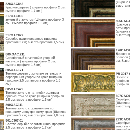
(ширина 
828OAC842
высота п
Красное дерево ( ширина профиля 2 см;
высота профиля 1,7 см )
317OAC002
зеленый с золотом (Ширина профиля 3
896OAC3
см ; Высота профиля 1,5 см)
Красное 
патиниро
(ширина 
высота п
317OAC027
Серебро патинированное (ширина
профиля 3 см; высота профиля 1,5 см)
176OAC6
Деревянн
809.ОАС.211
полосой 
Серебряный с патиной и узорной
см; Высо
насечкой ( ширина профиля 2 см;
высота профиля 1,8 см)
805OAC171
Темное дерево с золотым оттенком и
PB 3017-
серебряным узором по краю (Ширина
Золото с
профиля 2,5 см; высота профиля 1,5
профиля 
см)
профиля 
805OAC422
Темное золото с патиной и золотым
307OAC0
орнаментом по краю (Ширина профиля
Серебрис
2,5 см; высота профиля 1,5 см)
(Ширина 
809OAC111
высота п
Темное золото с орнаментом по
внешнему и внутреннему краю (Ширина
профиля 2 см; высота профиля 1,8 см)
293OAC0
501.0367.01
Серебрис
Светло-серый с золотом (шир. профиля
золотым 
2,5 см; высота профиля 1,7 см)
золотой 