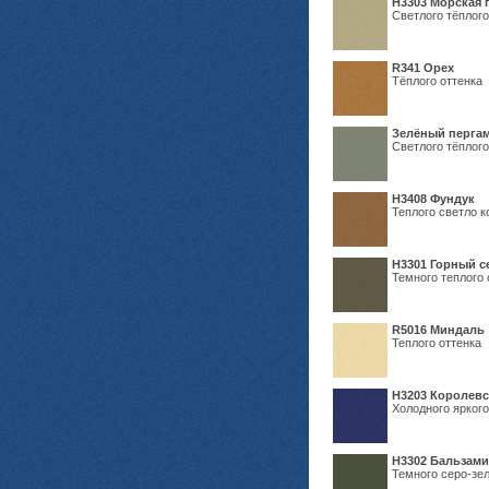
H3303 Морская 
Светлого тёплого
R341 Орех
Тёплого оттенка
Зелёный пергам
Светлого тёплого
Н3408 Фундук
Теплого светло к
Н3301 Горный 
Темного теплого 
R5016 Миндаль
Теплого оттенка
Н3203 Королевс
Холодного яркого
Н3302 Бальзам
Темного серо-зел