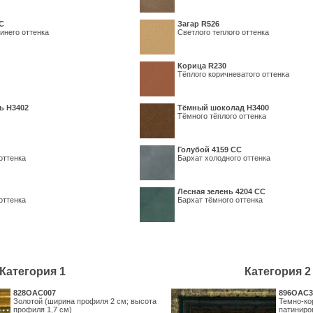
С
Загар R526
инего оттенка
Светлого теплого оттенка
Корица R230
Тёплого коричневатого оттенка
ь H3402
Тёмный шоколад H3400
Тёмного тёплого оттенка
Голубой 4159 СС
оттенка
Бархат холодного оттенка
Лесная зелень 4204 СС
оттенка
Бархат тёмного оттенка
Категория 1
Категория 2
828OAC007
896OAC3
Золотой (ширина профиля 2 см; высота
Темно-ко
профиля 1,7 см)
патиниро