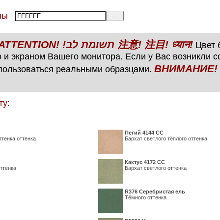
тены
ВНИМАНИЕ! ATTENTION! !תשומת לב 注意! 注目! ध्यान!
Цвет б
 и экраном Вашего монитора. Если у Вас возникли 
ВНИМАНИЕ! ATTENTIO
пользоваться реальными образцами.
ту:
Пегий 4144 СС
ттенка оттенка
Бархат светлого тёплого оттенка
Кактус 4172 СС
ттенка
Бархат светлого оттенка
R376 Серебристая ель
Тёмного оттенка