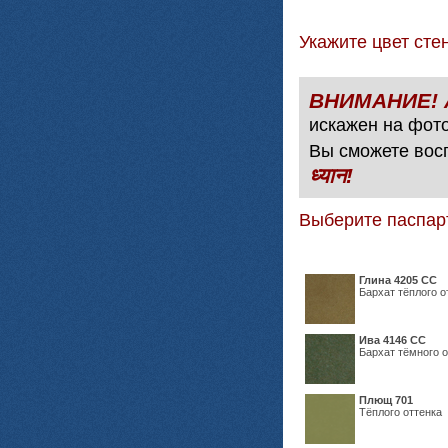
Укажите цвет с
искажен на фото
Вы сможете вос
ध्यान!
Выберите паспар
Глина 4205 СС
Бархат тёплого о
Ива 4146 СС
Бархат тёмного о
Плющ 701
Тёплого оттенка