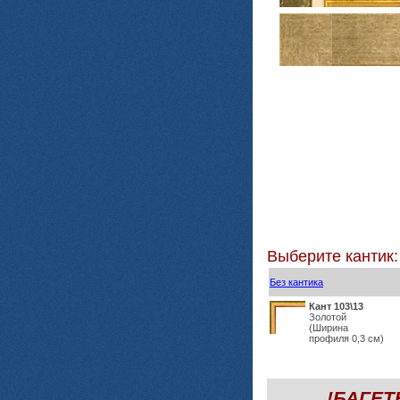
Выберите кантик:
Без кантика
Кант 103\13
Золотой
(Ширина
профиля 0,3 см)
!БАГЕ