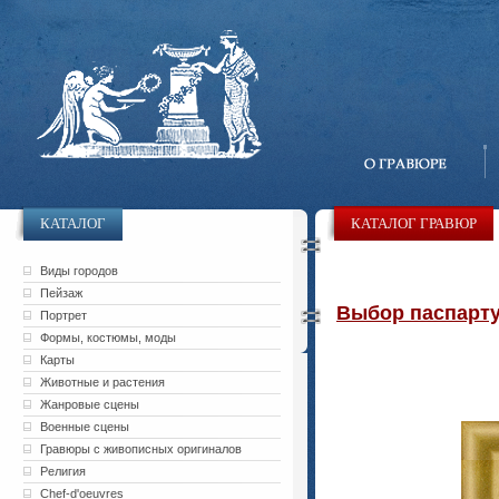
КАТАЛОГ
КАТАЛОГ ГРАВЮР
Виды городов
Пейзаж
Выбор паспарту 
Портрет
Формы, костюмы, моды
Карты
Животные и растения
Жанровые сцены
Военные сцены
Гравюры с живописных оригиналов
Религия
Chef-d'oeuvres