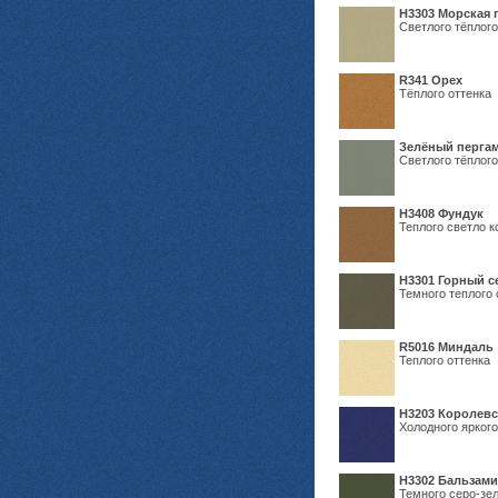
H3303 Морская 
Светлого тёплого
R341 Орех
Тёплого оттенка
Зелёный пергам
Светлого тёплого
Н3408 Фундук
Теплого светло к
Н3301 Горный 
Темного теплого 
R5016 Миндаль
Теплого оттенка
Н3203 Королевс
Холодного яркого
Н3302 Бальзам
Темного серо-зел