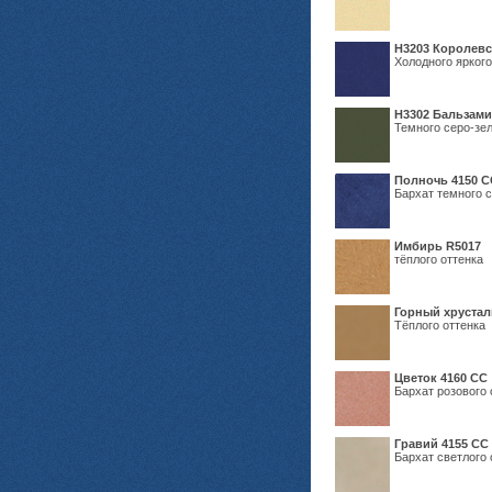
Н3203 Королевс
Холодного яркого
Н3302 Бальзам
Темного серо-зел
Полночь 4150 С
Бархат темного с
Имбирь R5017
тёплого оттенка
Горный хрустал
Тёплого оттенка
Цветок 4160 СС
Бархат розового 
Гравий 4155 СС
Бархат светлого 