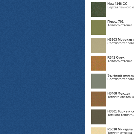
Ива 4146 СС
Бархат тёмного о
Плющ 701
Тёплого оттенка
H3303 Морская 
Светлого тёплого
R341 Орех
Тёплого оттенка
Зелёный пергам
Светлого тёплого
Н3408 Фундук
Теплого светло к
Н3301 Горный 
Темного теплого 
R5016 Миндаль
Теплого оттенка