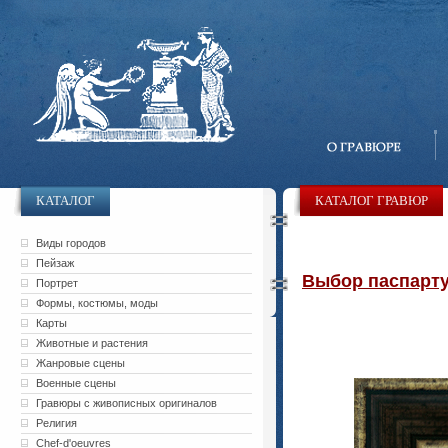
КАТАЛОГ
КАТАЛОГ ГРАВЮР
Виды городов
Пейзаж
Выбор паспарту 
Портрет
Формы, костюмы, моды
Карты
Животные и растения
Жанровые сцены
Военные сцены
Гравюры с живописных оригиналов
Религия
Chef-d'oeuvres