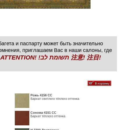
агета и паспарту может быть значительно
сомнения, приглашаем Вас в наши салоны, где
N! !תשומת לב 注意! 注目!
Рожь 4156 СС
Бархат светлого тёплого оттенка
Сонома 4151 СС
Бархат тёплого оттенка