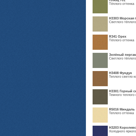
Плющ 701
Тёплого оттенка
H3303 Морская 
Светлого тёплого
R341 Орех
Тёплого оттенка
Зелёный пергам
Светлого тёплого
Н3408 Фундук
Теплого светло к
Н3301 Горный 
Темного теплого 
R5016 Миндаль
Теплого оттенка
Н3203 Королевс
Холодного яркого