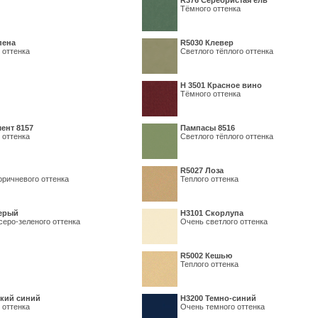
R376 Серебристая ель
Тёмного оттенка
пена
R5030 Клевер
 оттенка
Светлого тёплого оттенка
Н 3501 Красное вино
Тёмного оттенка
ент 8157
Пампасы 8516
 оттенка
Светлого тёплого оттенка
R5027 Лоза
оричневого оттенка
Теплого оттенка
серый
Н3101 Скорлупа
серо-зеленого оттенка
Очень светлого оттенка
R5002 Кешью
Теплого оттенка
кий синий
Н3200 Темно-синий
 оттенка
Очень темного оттенка