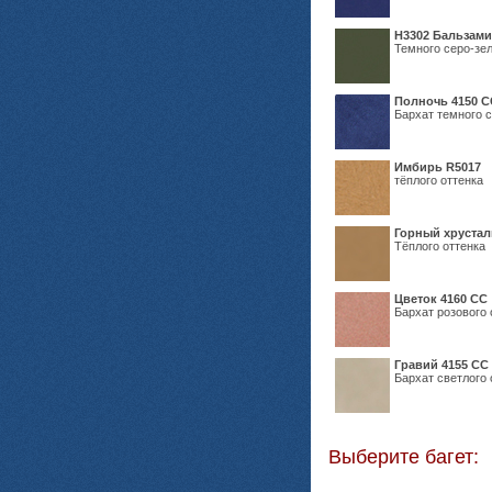
Н3302 Бальзам
Темного серо-зел
Полночь 4150 С
Бархат темного с
Имбирь R5017
тёплого оттенка
Горный хрустал
Тёплого оттенка
Цветок 4160 СС
Бархат розового 
Гравий 4155 СС
Бархат светлого 
Выберите багет: