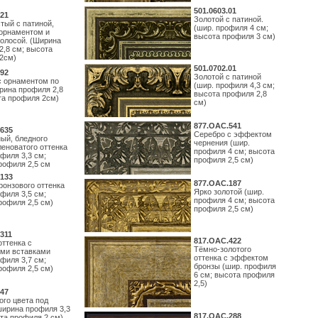
501.0603.01
21
Золотой с патиной.
тый с патиной,
(шир. профиля 4 см;
орнаментом и
высота профиля 3 см)
полосой. (Ширина
2,8 см; высота
2см)
501.0702.01
92
Золотой с патиной
с орнаментом по
(шир. профиля 4,3 см;
рина профиля 2,8
высота профиля 2,8
та профиля 2см)
см)
877.ОАС.541
635
Серебро с эффектом
ый, бледного
чернения (шир.
леноватого оттенка
профиля 4 см; высота
филя 3,3 см;
профиля 2,5 см)
рофиля 2,5 см
133
877.ОАС.187
ронзового оттенка
Ярко золотой (шир.
филя 3,5 см;
профиля 4 см; высота
рофиля 2,5 см)
профиля 2,5 см)
311
817.ОАС.422
оттенка с
Тёмно-золотого
ми вставками
оттенка с эффектом
филя 3,7 см;
бронзы (шир. профиля
рофиля 2,5 см)
6 см; высота профиля
2,5)
47
ого цвета под
ширина профиля 3,3
817.ОАС.288
ота профиля 2 см)