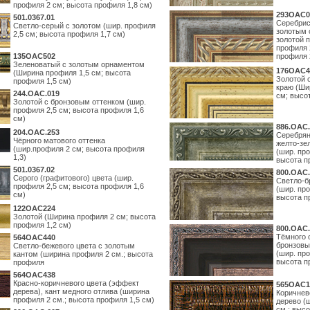
профиля 2 см; высота профиля 1,8 см)
293OAC0
501.0367.01
Серебрис
Светло-серый с золотом (шир. профиля
золотым 
2,5 см; высота профиля 1,7 см)
золотой 
профиля 
135OAC502
профиля 
Зеленоватый с золотым орнаментом
176OAC4
(Ширина профиля 1,5 см; высота
Золотой 
профиля 1,5 см)
краю (Ши
244.ОАС.019
см; высо
Золотой с бронзовым оттенком (шир.
профиля 2,5 см; высота профиля 1,6
см)
886.ОАС.
204.OAC.253
Серебрян
Чёрного матового оттенка
желто-зе
(шир.профиля 2 см; высота профиля
(шир. про
1,3)
высота п
501.0367.02
800.ОАС.
Серого (графитового) цвета (шир.
Светло-б
профиля 2,5 см; высота профиля 1,6
(шир. про
см)
высота п
122OAC224
Золотой (Ширина профиля 2 см; высота
профиля 1,2 см)
800.ОАС.
Тёмного 
564ОАС440
бронзовы
Светло-бежевого цвета с золотым
(шир. про
кантом (ширина профиля 2 см.; высота
высота п
профиля
564ОАС438
Красно-коричневого цвета (эффект
565ОАС1
дерева), кант медного отлива (ширина
Коричнев
профиля 2 см.; высота профиля 1,5 см)
дерево (
см.; выс