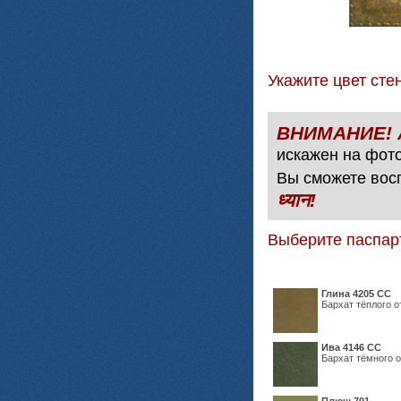
Укажите цвет с
искажен на фото
Вы сможете вос
ध्यान!
Выберите паспар
Глина 4205 СС
Бархат тёплого о
Ива 4146 СС
Бархат тёмного о