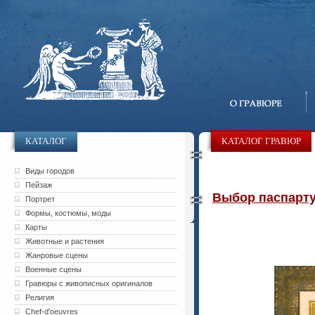
КАТАЛОГ
КАТАЛОГ ГРАВЮР
Виды городов
Пейзаж
Выбор паспарту 
Портрет
Формы, костюмы, моды
Карты
Животные и растения
Жанровые сцены
Военные сцены
Гравюры с живописных оригиналов
Религия
Chef-d'oeuvres