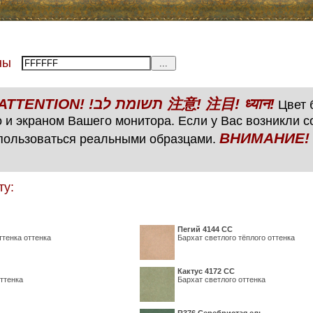
тены
ВНИМАНИЕ! ATTENTION! !תשומת לב 注意! 注目! ध्यान!
Цвет б
 и экраном Вашего монитора. Если у Вас возникли 
ВНИМАНИЕ! ATTENTIO
пользоваться реальными образцами.
ту:
Пегий 4144 СС
ттенка оттенка
Бархат светлого тёплого оттенка
Кактус 4172 СС
ттенка
Бархат светлого оттенка