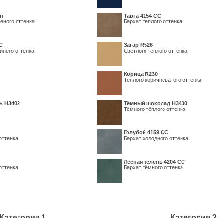
ин
Тарга 4154 СС
еного оттенка
Бархат теплого оттенка
С
Загар R526
инего оттенка
Светлого теплого оттенка
Корица R230
Тёплого коричневатого оттенка
ь H3402
Тёмный шоколад H3400
Тёмного тёплого оттенка
Голубой 4159 СС
оттенка
Бархат холодного оттенка
Лесная зелень 4204 СС
оттенка
Бархат тёмного оттенка
Категория 1
Категория 2