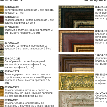
828OAC007
896OAC3
Золотой (ширина профиля 2 см; высота
Темно-ко
профиля 1,7 см)
патиниро
(ширина 
828OAC842
высота п
Красное дерево ( ширина профиля 2 см;
высота профиля 1,7 см )
317OAC002
зеленый с золотом (Ширина профиля 3
896OAC3
см ; Высота профиля 1,5 см)
Красное 
патиниро
(ширина 
высота п
317OAC027
Серебро патинированное (ширина
профиля 3 см; высота профиля 1,5 см)
176OAC6
Деревянн
809.ОАС.211
полосой 
Серебряный с патиной и узорной
см; Высо
насечкой ( ширина профиля 2 см;
высота профиля 1,8 см)
805OAC171
Темное дерево с золотым оттенком и
PB 3017-
серебряным узором по краю (Ширина
Золото с
профиля 2,5 см; высота профиля 1,5
профиля 
см)
профиля 
805OAC422
Темное золото с патиной и золотым
307OAC0
орнаментом по краю (Ширина профиля
Серебрис
2,5 см; высота профиля 1,5 см)
(Ширина 
809OAC111
высота п
Темное золото с орнаментом по
внешнему и внутреннему краю (Ширина