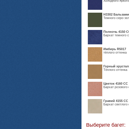
Холодного яркого
Н3302 Бальзам
Темного серо-зел
Полночь 4150 С
Бархат темного с
Имбирь R5017
тёплого оттенка
Горный хрустал
Тёплого оттенка
Цветок 4160 СС
Бархат розового 
Гравий 4155 СС
Бархат светлого 
Выберите багет: