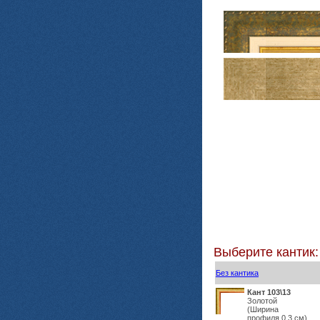
Выберите кантик:
Без кантика
Кант 103\13
Золотой
(Ширина
профиля 0,3 см)