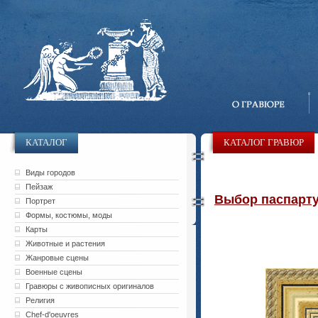
КАТАЛОГ
КАТАЛОГ ГРАВЮР
Виды городов
Пейзаж
Выбор паспарту 
Портрет
Формы, костюмы, моды
Карты
Животные и растения
Жанровые сцены
Военные сцены
Гравюры с живописных оригиналов
Религия
Chef-d'oeuvres