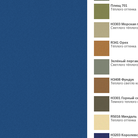
Плющ 701
Тёплого оттенка
H3303 Морская 
Светлого тёплого
R341 Орех
Тёплого оттенка
Зелёный пергам
Светлого тёплого
Н3408 Фундук
Теплого светло к
Н3301 Горный 
Темного теплого 
R5016 Миндаль
Теплого оттенка
Н3203 Королевс