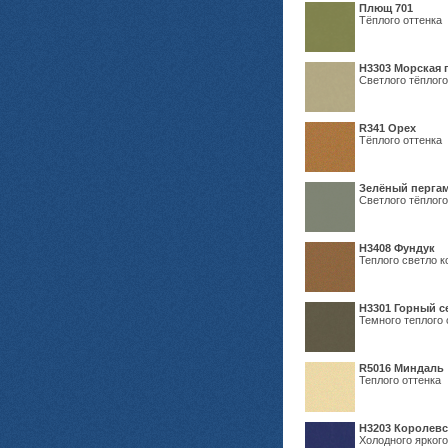
Плющ 701
Тёплого оттенка
H3303 Морская 
Светлого тёплого
R341 Орех
Тёплого оттенка
Зелёный пергам
Светлого тёплого
Н3408 Фундук
Теплого светло к
Н3301 Горный 
Темного теплого 
R5016 Миндаль
Теплого оттенка
Н3203 Королевс
Холодного яркого