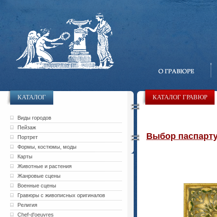
КАТАЛОГ
КАТАЛОГ ГРАВЮР
Виды городов
Пейзаж
Выбор паспарту 
Портрет
Формы, костюмы, моды
Карты
Животные и растения
Жанровые сцены
Военные сцены
Гравюры с живописных оригиналов
Религия
Chef-d'oeuvres