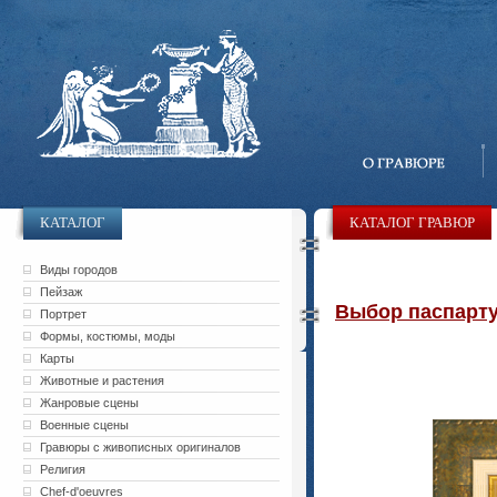
КАТАЛОГ
КАТАЛОГ ГРАВЮР
Виды городов
Пейзаж
Выбор паспарту 
Портрет
Формы, костюмы, моды
Карты
Животные и растения
Жанровые сцены
Военные сцены
Гравюры с живописных оригиналов
Религия
Chef-d'oeuvres