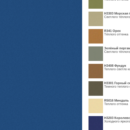
H3303 Морская 
Светлого тёплого
R341 Орех
Тёплого оттенка
Зелёный пергам
Светлого тёплого
Н3408 Фундук
Теплого светло к
Н3301 Горный 
Темного теплого 
R5016 Миндаль
Теплого оттенка
Н3203 Королевс
Холодного яркого