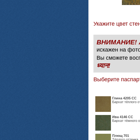
Укажите цвет с
искажен на фото
Вы сможете вос
ध्यान!
Выберите паспар
Глина 4205 СС
Бархат тёплого о
Ива 4146 СС
Бархат тёмного о
Плющ 701
Тёплого оттенка