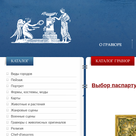
КАТАЛОГ
КАТАЛОГ ГРАВЮР
Виды городов
Пейзаж
Выбор паспарту 
Портрет
Формы, костюмы, моды
Карты
Животные и растения
Жанровые сцены
Военные сцены
Гравюры с живописных оригиналов
Религия
Chef-d'oeuvres