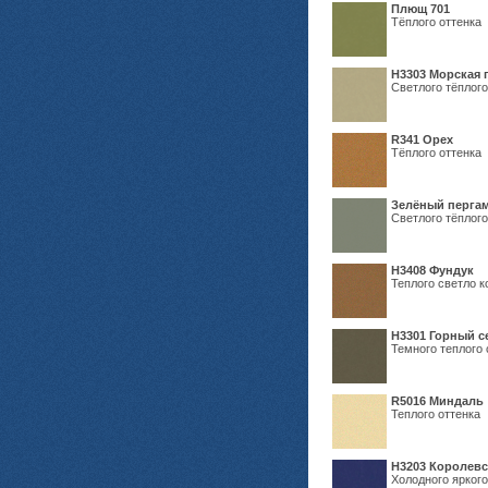
Плющ 701
Тёплого оттенка
H3303 Морская 
Светлого тёплого
R341 Орех
Тёплого оттенка
Зелёный пергам
Светлого тёплого
Н3408 Фундук
Теплого светло к
Н3301 Горный 
Темного теплого 
R5016 Миндаль
Теплого оттенка
Н3203 Королевс
Холодного яркого