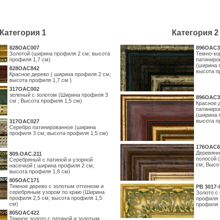
Категория 1
Категория 2
828OAC007
896OAC3
Золотой (ширина профиля 2 см; высота
Темно-ко
профиля 1,7 см)
патиниро
(ширина 
828OAC842
высота п
Красное дерево ( ширина профиля 2 см;
высота профиля 1,7 см )
317OAC002
зеленый с золотом (Ширина профиля 3
896OAC3
см ; Высота профиля 1,5 см)
Красное 
патиниро
(ширина 
высота п
317OAC027
Серебро патинированное (ширина
профиля 3 см; высота профиля 1,5 см)
176OAC6
Деревянн
809.ОАС.211
полосой 
Серебряный с патиной и узорной
см; Высо
насечкой ( ширина профиля 2 см;
высота профиля 1,8 см)
805OAC171
Темное дерево с золотым оттенком и
PB 3017-
серебряным узором по краю (Ширина
Золото с
профиля 2,5 см; высота профиля 1,5
профиля 
см)
профиля 
805OAC422
Темное золото с патиной и золотым