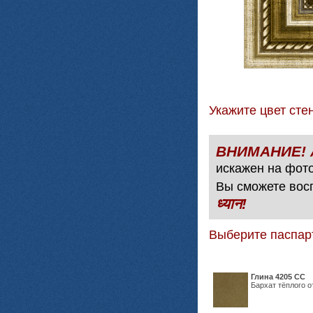
Укажите цвет с
искажен на фото
Вы сможете вос
ध्यान!
Выберите паспар
Глина 4205 СС
Бархат тёплого о