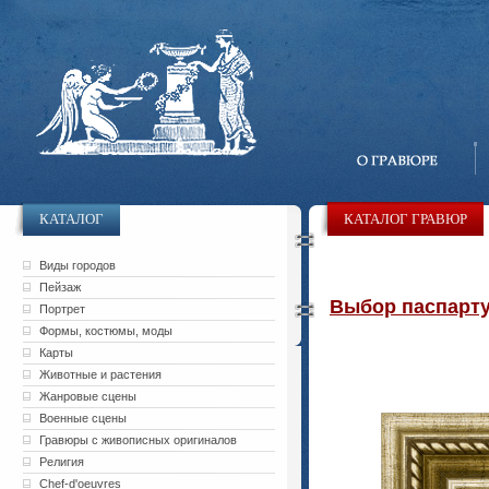
КАТАЛОГ
КАТАЛОГ ГРАВЮР
Виды городов
Пейзаж
Выбор паспарту 
Портрет
Формы, костюмы, моды
Карты
Животные и растения
Жанровые сцены
Военные сцены
Гравюры с живописных оригиналов
Религия
Chef-d'oeuvres