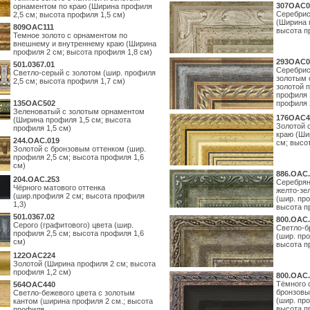
307OAC0
орнаментом по краю (Ширина профиля
Серебрис
2,5 см; высота профиля 1,5 см)
(Ширина 
809OAC111
высота п
Темное золото с орнаментом по
внешнему и внутреннему краю (Ширина
профиля 2 см; высота профиля 1,8 см)
293OAC0
501.0367.01
Серебрис
Светло-серый с золотом (шир. профиля
золотым 
2,5 см; высота профиля 1,7 см)
золотой 
профиля 
135OAC502
профиля 
Зеленоватый с золотым орнаментом
176OAC4
(Ширина профиля 1,5 см; высота
Золотой 
профиля 1,5 см)
краю (Ши
244.ОАС.019
см; высо
Золотой с бронзовым оттенком (шир.
профиля 2,5 см; высота профиля 1,6
см)
886.ОАС.
204.OAC.253
Серебрян
Чёрного матового оттенка
желто-зе
(шир.профиля 2 см; высота профиля
(шир. про
1,3)
высота п
501.0367.02
800.ОАС.
Серого (графитового) цвета (шир.
Светло-б
профиля 2,5 см; высота профиля 1,6
(шир. про
см)
высота п
122OAC224
Золотой (Ширина профиля 2 см; высота
профиля 1,2 см)
800.ОАС.
Тёмного 
564ОАС440
бронзовы
Светло-бежевого цвета с золотым
(шир. про
кантом (ширина профиля 2 см.; высота
высота п
профиля