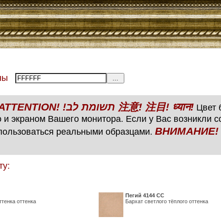
тены
ВНИМАНИЕ! ATTENTION! !תשומת לב 注意! 注目! ध्यान!
Цвет б
 и экраном Вашего монитора. Если у Вас возникли 
ВНИМАНИЕ! ATTENTIO
пользоваться реальными образцами.
ту:
Пегий 4144 СС
ттенка оттенка
Бархат светлого тёплого оттенка