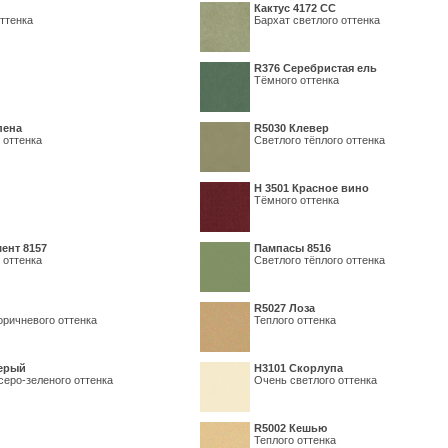
Кактус 4172 СС
ттенка
Бархат светлого оттенка
R376 Серебристая ель
Тёмного оттенка
пена
R5030 Клевер
 оттенка
Светлого тёплого оттенка
Н 3501 Красное вино
Тёмного оттенка
ент 8157
Пампасы 8516
 оттенка
Светлого тёплого оттенка
R5027 Лоза
оричневого оттенка
Теплого оттенка
серый
Н3101 Скорлупа
серо-зеленого оттенка
Очень светлого оттенка
R5002 Кешью
Теплого оттенка