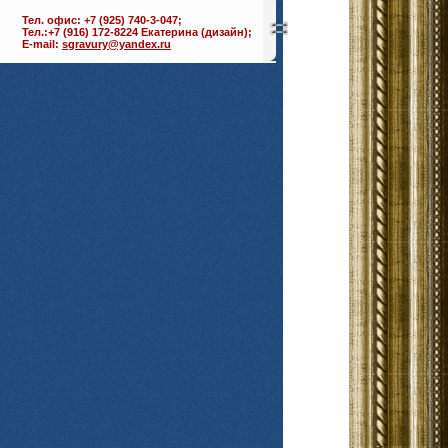
Тел. офис: +7 (925) 740-3-047;
Тел.:+7 (916) 172-8224 Екатерина (дизайн);
E-mail:
sgravury@yandex.ru