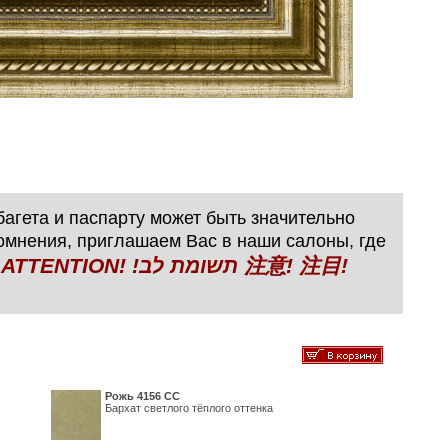
агета и паспарту может быть значительно
сомнения, приглашаем Вас в наши салоны, где
N! !תשומת לב 注意! 注目!
Рожь 4156 СС
Бархат светлого тёплого оттенка