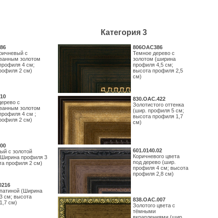
Категория 3
86
806OAC386
ричневый с
Темное дерево с
ванным золотом
золотом (ширина
профиля 4 см;
профиля 4,5 см;
рофиля 2 см)
высота профиля 2,5
см)
10
830.ОАС.422
дерево с
Золотистого оттенка
ванным золотом
(шир. профиля 5 см;
профиля 4 см ;
высота профиля 1,7
рофиля 2 см)
см)
00
601.0140.02
ый с золотой
Коричневого цвета
(Ширина профиля 3
под дерево (шир.
та профиля 2 см)
профиля 4 см; высота
профиля 2,8 см)
0216
 патиной (Ширина
3 см; высота
838.ОАС.007
1,7 см)
Золотого цвета с
тёмными
вкраплениями (шир.