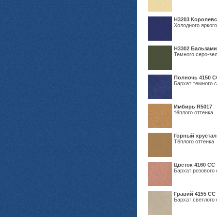
Н3203 Королевс
Холодного яркого
Н3302 Бальзам
Темного серо-зел
Полночь 4150 С
Бархат темного с
Имбирь R5017
тёплого оттенка
Горный хрустал
Тёплого оттенка
Цветок 4160 СС
Бархат розового 
Гравий 4155 СС
Бархат светлого 