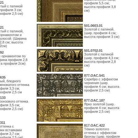
21
профиля 5,5 см;
тый с патиной
высота профиля 3,8
профиля 3 см;
см)
рофиля 2,5 см)
501.0603.01
21
Золотой с патиной.
тый с патиной,
(шир. профиля 4 см;
орнаментом и
высота профиля 3 см)
полосой. (Ширина
2,8 см; высота
2см)
501.0702.01
92
Золотой с патиной
с орнаментом по
(шир. профиля 4,3 см;
рина профиля 2,8
высота профиля 2,8
та профиля 2см)
см)
877.ОАС.541
635
Серебро с эффектом
ый, бледного
чернения (шир.
леноватого оттенка
профиля 4 см; высота
филя 3,3 см;
профиля 2,5 см)
рофиля 2,5 см
133
877.ОАС.187
ронзового оттенка
Ярко золотой (шир.
филя 3,5 см;
профиля 4 см; высота
рофиля 2,5 см)
профиля 2,5 см)
311
817.ОАС.422
оттенка с
Тёмно-золотого
ми вставками
оттенка с эффектом
филя 3,7 см;
бронзы (шир. профиля
рофиля 2,5 см)