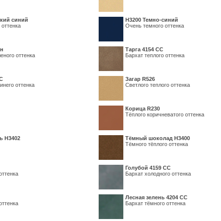
кий синий
Н3200 Темно-синий
 оттенка
Очень темного оттенка
ин
Тарга 4154 СС
еного оттенка
Бархат теплого оттенка
С
Загар R526
инего оттенка
Светлого теплого оттенка
Корица R230
Тёплого коричневатого оттенка
ь H3402
Тёмный шоколад H3400
Тёмного тёплого оттенка
Голубой 4159 СС
оттенка
Бархат холодного оттенка
Лесная зелень 4204 СС
оттенка
Бархат тёмного оттенка