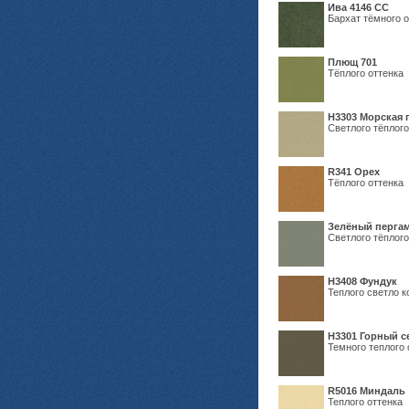
Ива 4146 СС
Бархат тёмного о
Плющ 701
Тёплого оттенка
H3303 Морская 
Светлого тёплого
R341 Орех
Тёплого оттенка
Зелёный пергам
Светлого тёплого
Н3408 Фундук
Теплого светло к
Н3301 Горный 
Темного теплого 
R5016 Миндаль
Теплого оттенка